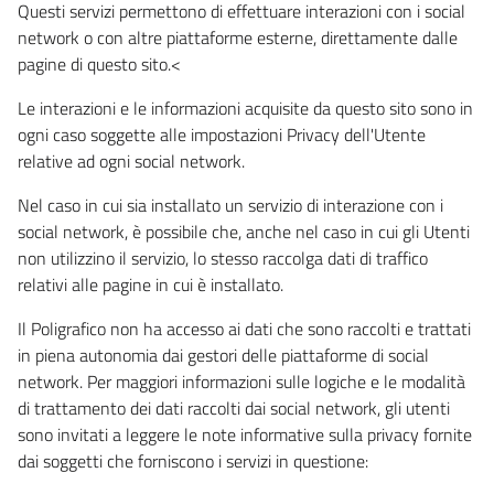
Questi servizi permettono di effettuare interazioni con i social
network o con altre piattaforme esterne, direttamente dalle
pagine di questo sito.<
Le interazioni e le informazioni acquisite da questo sito sono in
ogni caso soggette alle impostazioni Privacy dell'Utente
relative ad ogni social network.
Nel caso in cui sia installato un servizio di interazione con i
social network, è possibile che, anche nel caso in cui gli Utenti
non utilizzino il servizio, lo stesso raccolga dati di traffico
relativi alle pagine in cui è installato.
Il Poligrafico non ha accesso ai dati che sono raccolti e trattati
in piena autonomia dai gestori delle piattaforme di social
network. Per maggiori informazioni sulle logiche e le modalità
di trattamento dei dati raccolti dai social network, gli utenti
sono invitati a leggere le note informative sulla privacy fornite
dai soggetti che forniscono i servizi in questione: