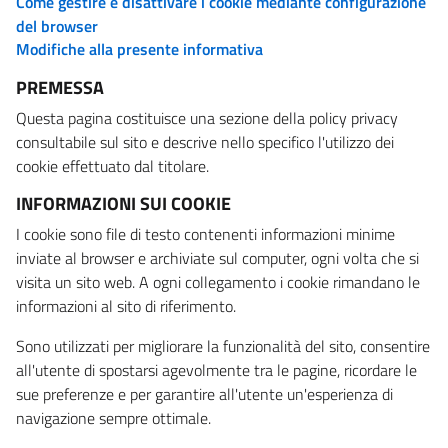
Come gestire e disattivare i cookie mediante configurazione
del browser
Modifiche alla presente informativa
PREMESSA
Questa pagina costituisce una sezione della policy privacy
consultabile sul sito e descrive nello specifico l'utilizzo dei
cookie effettuato dal titolare.
INFORMAZIONI SUI COOKIE
I cookie sono file di testo contenenti informazioni minime
inviate al browser e archiviate sul computer, ogni volta che si
visita un sito web. A ogni collegamento i cookie rimandano le
informazioni al sito di riferimento.
Sono utilizzati per migliorare la funzionalità del sito, consentire
all'utente di spostarsi agevolmente tra le pagine, ricordare le
sue preferenze e per garantire all'utente un'esperienza di
navigazione sempre ottimale.