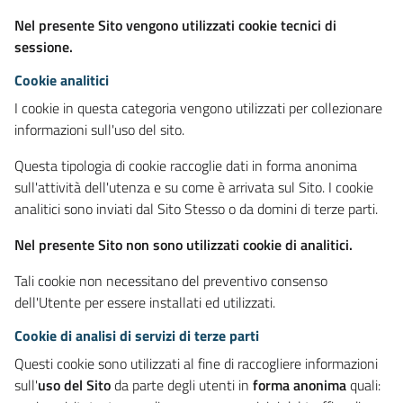
Nel presente Sito vengono utilizzati cookie tecnici di
sessione.
Cookie analitici
I cookie in questa categoria vengono utilizzati per collezionare
informazioni sull'uso del sito.
Questa tipologia di cookie raccoglie dati in forma anonima
sull'attività dell'utenza e su come è arrivata sul Sito. I cookie
analitici sono inviati dal Sito Stesso o da domini di terze parti.
Nel presente Sito non sono utilizzati cookie di analitici.
Tali cookie non necessitano del preventivo consenso
dell'Utente per essere installati ed utilizzati.
Cookie di analisi di servizi di terze parti
Questi cookie sono utilizzati al fine di raccogliere informazioni
sull'
uso del Sito
da parte degli utenti in
forma anonima
quali: