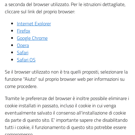
a seconda del browser utilizzato. Per le istruzioni dettagliate,
cliccare sul link del proprio browser:
Internet Explorer
Firefox
Google Chrome
Opera
Safari
Safari OS
Se il browser utilizzato non è tra quelli proposti, selezionare la
funzione "Aiuto" sul proprio browser web per informazioni su
come procedere.
Tramite le preferenze del browser è inoltre possibile eliminare i
cookie installati in passato, incluso il cookie in cui venga
eventualmente salvato il consenso all'installazione di cookie
da parte di questo sito. E' importante sapere che disabilitando
tutti i cookie, il funzionamento di questo sito potrebbe essere
compromesso.