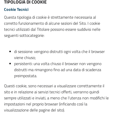
TIPOLOGIA DI COOKIE
Cookie Tecnici
Questa tipologia di cookie è strettamente necessaria al
corretto funzionamento di alcune sezioni del Sito. I cookie
tecnici utilizzati dal Titolare possono essere suddivisi nelle
seguenti sottocategorie:
di sessione: vengono distrutti ogni volta che il browser
viene chiuso;
persistenti: una volta chiuso il browser non vengono
distrutti ma rimangono fino ad una data di scadenza
preimpostata.
Questi cookie, sono necessari a visualizzare correttamente il
sito e in relazione ai servizi tecnici offerti, verranno quindi
sempre utilizzati e inviati, a meno che l'utenza non modifichi le
impostazioni nel proprio browser (inficiando così la
visualizzazione delle pagine del sito).