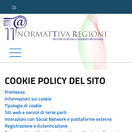
ITA
Normattiva Regioni - Motor
COOKIE POLICY DEL SITO
Premessa
Informazioni sui cookie
Tipologia di cookie
Siti web e servizi di terze parti
Interazioni con Social Network e piattaforme esterne
Registrazione e Autenticazione