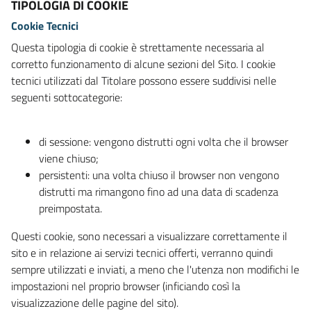
TIPOLOGIA DI COOKIE
Cookie Tecnici
Questa tipologia di cookie è strettamente necessaria al
corretto funzionamento di alcune sezioni del Sito. I cookie
tecnici utilizzati dal Titolare possono essere suddivisi nelle
seguenti sottocategorie:
di sessione: vengono distrutti ogni volta che il browser
viene chiuso;
persistenti: una volta chiuso il browser non vengono
distrutti ma rimangono fino ad una data di scadenza
preimpostata.
Questi cookie, sono necessari a visualizzare correttamente il
sito e in relazione ai servizi tecnici offerti, verranno quindi
sempre utilizzati e inviati, a meno che l'utenza non modifichi le
impostazioni nel proprio browser (inficiando così la
visualizzazione delle pagine del sito).