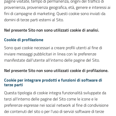
pagine visitate, tempo di permanenza, origini del traffico di
provenienza, provenienza geografica, età, genere e interessi ai
fini di campagne di marketing. Questi cookie sono inviati da
domini di terze parti esterni al Sito.
Nel presente Sito non sono utilizzati cookie di analisi.
Cookie di profilazione
Sono quei cookie necessari a creare profili utenti al fine di
inviare messaggi pubblicitari in linea con le preferenze
manifestate dall'utente all'interno delle pagine del Sito.
Nel presente Sito non sono utilizzati cookie di profilazione.
Cookie per integrare prodotti e funzioni di software di
terze parti
Questa tipologia di cookie integra funzionalità sviluppate da
terzi all'interno delle pagine del Sito come le icone e le
preferenze espresse nei social network al fine di condivisione
dei contenuti del sito o per l'uso di servizi software di terze