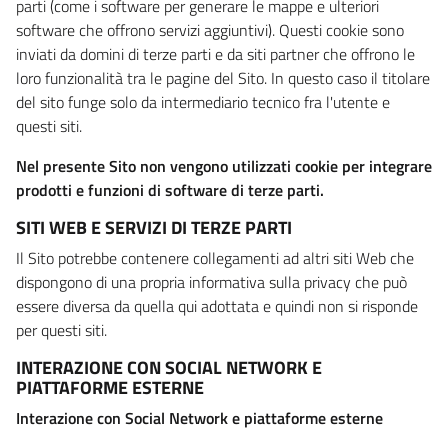
parti (come i software per generare le mappe e ulteriori
software che offrono servizi aggiuntivi). Questi cookie sono
inviati da domini di terze parti e da siti partner che offrono le
loro funzionalità tra le pagine del Sito. In questo caso il titolare
del sito funge solo da intermediario tecnico fra l'utente e
questi siti.
Nel presente Sito non vengono utilizzati cookie per integrare
prodotti e funzioni di software di terze parti.
SITI WEB E SERVIZI DI TERZE PARTI
Il Sito potrebbe contenere collegamenti ad altri siti Web che
dispongono di una propria informativa sulla privacy che può
essere diversa da quella qui adottata e quindi non si risponde
per questi siti.
INTERAZIONE CON SOCIAL NETWORK E
PIATTAFORME ESTERNE
Interazione con Social Network e piattaforme esterne