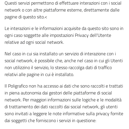
Questi servizi permettono di effettuare interazioni con i social
network o con altre piattaforme esterne, direttamente dalle
pagine di questo sito.<
Le interazioni e le informazioni acquisite da questo sito sono in
ogni caso soggette alle impostazioni Privacy dell'Utente
relative ad ogni social network.
Nel caso in cui sia installato un servizio di interazione con i
social network, è possibile che, anche nel caso in cui gli Utenti
non utilizzino il servizio, lo stesso raccolga dati di traffico
relativi alle pagine in cui è installato.
Il Poligrafico non ha accesso ai dati che sono raccolti e trattati
in piena autonomia dai gestori delle piattaforme di social
network. Per maggiori informazioni sulle logiche e le modalità
di trattamento dei dati raccolti dai social network, gli utenti
sono invitati a leggere le note informative sulla privacy fornite
dai soggetti che forniscono i servizi in questione: