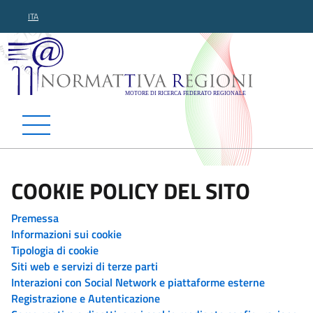
ITA
Normattiva Regioni - Motor
COOKIE POLICY DEL SITO
Premessa
Informazioni sui cookie
Tipologia di cookie
Siti web e servizi di terze parti
Interazioni con Social Network e piattaforme esterne
Registrazione e Autenticazione