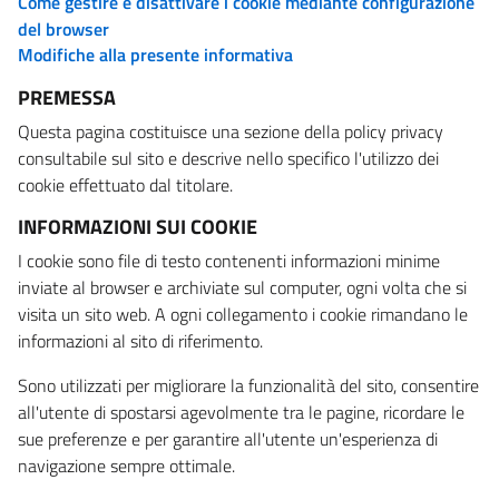
Come gestire e disattivare i cookie mediante configurazione
del browser
Modifiche alla presente informativa
PREMESSA
Questa pagina costituisce una sezione della policy privacy
consultabile sul sito e descrive nello specifico l'utilizzo dei
cookie effettuato dal titolare.
INFORMAZIONI SUI COOKIE
I cookie sono file di testo contenenti informazioni minime
inviate al browser e archiviate sul computer, ogni volta che si
visita un sito web. A ogni collegamento i cookie rimandano le
informazioni al sito di riferimento.
Sono utilizzati per migliorare la funzionalità del sito, consentire
all'utente di spostarsi agevolmente tra le pagine, ricordare le
sue preferenze e per garantire all'utente un'esperienza di
navigazione sempre ottimale.