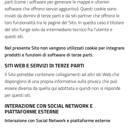
parti (come i software per generare le mappe e ulteriori
software che offrono servizi aggiuntivi). Questi cookie sono
inviati da domini di terze parti e da siti partner che offrono le
loro funzionalità tra le pagine del Sito. In questo caso il titolare
del sito funge solo da intermediario tecnico fra l'utente e
questi siti.
Nel presente Sito non vengono utilizzati cookie per integrare
prodotti e funzioni di software di terze parti.
SITI WEB E SERVIZI DI TERZE PARTI
Il Sito potrebbe contenere collegamenti ad altri siti Web che
dispongono di una propria informativa sulla privacy che può
essere diversa da quella qui adottata e quindi non si risponde
per questi siti.
INTERAZIONE CON SOCIAL NETWORK E
PIATTAFORME ESTERNE
Interazione con Social Network e piattaforme esterne