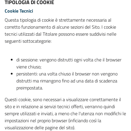
TIPOLOGIA DI COOKIE
Cookie Tecnici
Questa tipologia di cookie è strettamente necessaria al
corretto funzionamento di alcune sezioni del Sito. I cookie
tecnici utilizzati dal Titolare possono essere suddivisi nelle
seguenti sottocategorie:
di sessione: vengono distrutti ogni volta che il browser
viene chiuso;
persistenti: una volta chiuso il browser non vengono
distrutti ma rimangono fino ad una data di scadenza
preimpostata.
Questi cookie, sono necessari a visualizzare correttamente il
sito e in relazione ai servizi tecnici offerti, verranno quindi
sempre utilizzati e inviati, a meno che l'utenza non modifichi le
impostazioni nel proprio browser (inficiando così la
visualizzazione delle pagine del sito).