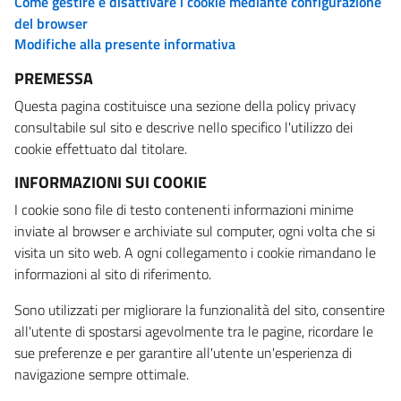
Come gestire e disattivare i cookie mediante configurazione
del browser
Modifiche alla presente informativa
PREMESSA
Questa pagina costituisce una sezione della policy privacy
consultabile sul sito e descrive nello specifico l'utilizzo dei
cookie effettuato dal titolare.
INFORMAZIONI SUI COOKIE
I cookie sono file di testo contenenti informazioni minime
inviate al browser e archiviate sul computer, ogni volta che si
visita un sito web. A ogni collegamento i cookie rimandano le
informazioni al sito di riferimento.
Sono utilizzati per migliorare la funzionalità del sito, consentire
all'utente di spostarsi agevolmente tra le pagine, ricordare le
sue preferenze e per garantire all'utente un'esperienza di
navigazione sempre ottimale.