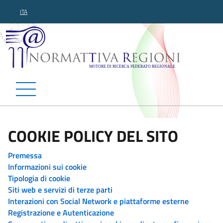
ITA
Normattiva Regioni - Motor
COOKIE POLICY DEL SITO
Premessa
Informazioni sui cookie
Tipologia di cookie
Siti web e servizi di terze parti
Interazioni con Social Network e piattaforme esterne
Registrazione e Autenticazione