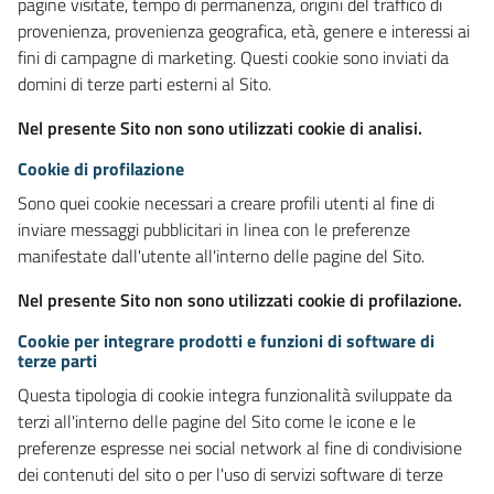
pagine visitate, tempo di permanenza, origini del traffico di
provenienza, provenienza geografica, età, genere e interessi ai
fini di campagne di marketing. Questi cookie sono inviati da
domini di terze parti esterni al Sito.
Nel presente Sito non sono utilizzati cookie di analisi.
Cookie di profilazione
Sono quei cookie necessari a creare profili utenti al fine di
inviare messaggi pubblicitari in linea con le preferenze
manifestate dall'utente all'interno delle pagine del Sito.
Nel presente Sito non sono utilizzati cookie di profilazione.
Cookie per integrare prodotti e funzioni di software di
terze parti
Questa tipologia di cookie integra funzionalità sviluppate da
terzi all'interno delle pagine del Sito come le icone e le
preferenze espresse nei social network al fine di condivisione
dei contenuti del sito o per l'uso di servizi software di terze