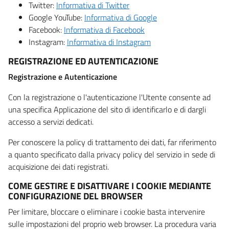
Twitter:
Informativa di Twitter
Google YouTube:
Informativa di Google
Facebook:
Informativa di Facebook
Instagram:
Informativa di Instagram
REGISTRAZIONE ED AUTENTICAZIONE
Registrazione e Autenticazione
Con la registrazione o l'autenticazione l'Utente consente ad
una specifica Applicazione del sito di identificarlo e di dargli
accesso a servizi dedicati.
Per conoscere la policy di trattamento dei dati, far riferimento
a quanto specificato dalla privacy policy del servizio in sede di
acquisizione dei dati registrati.
COME GESTIRE E DISATTIVARE I COOKIE MEDIANTE
CONFIGURAZIONE DEL BROWSER
Per limitare, bloccare o eliminare i cookie basta intervenire
sulle impostazioni del proprio web browser. La procedura varia