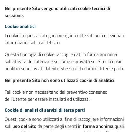
Nel presente Sito vengono utilizzati cookie tecnici di
sessione.
Cookie analitici
I cookie in questa categoria vengono utilizzati per collezionare
informazioni sull'uso del sito.
Questa tipologia di cookie raccoglie dati in forma anonima
sull'attività dell'utenza e su come è arrivata sul Sito. I cookie
analitici sono inviati dal Sito Stesso o da domini di terze parti.
Nel presente Sito non sono utilizzati cookie di analitici.
Tali cookie non necessitano del preventivo consenso
dell'Utente per essere installati ed utilizzati.
Cookie di analisi di servizi di terze parti
Questi cookie sono utilizzati al fine di raccogliere informazioni
sull'
uso del Sito
da parte degli utenti in
forma anonima
quali: