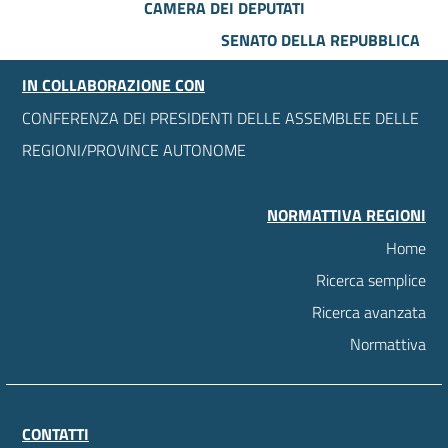
CAMERA DEI DEPUTATI
SENATO DELLA REPUBBLICA
IN COLLABORAZIONE CON
CONFERENZA DEI PRESIDENTI DELLE ASSEMBLEE DELLE
REGIONI/PROVINCE AUTONOME
NORMATTIVA REGIONI
Home
Ricerca semplice
Ricerca avanzata
Normattiva
CONTATTI