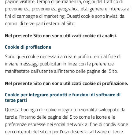
pagine visitate, tempo di permanenza, origini del traffico di
provenienza, provenienza geografica, età, genere e interessi ai
fini di campagne di marketing. Questi cookie sono inviati da
domini di terze parti esterni al Sito.
Nel presente Sito non sono utilizzati cookie di analisi.
Cookie di profilazione
Sono quei cookie necessari a creare profili utenti al fine di
inviare messaggi pubblicitari in linea con le preferenze
manifestate dall'utente all'interno delle pagine del Sito.
Nel presente Sito non sono utilizzati cookie di profilazione.
Cookie per integrare prodotti e funzioni di software di
terze parti
Questa tipologia di cookie integra funzionalità sviluppate da
terzi all'interno delle pagine del Sito come le icone e le
preferenze espresse nei social network al fine di condivisione
dei contenuti del sito o per l'uso di servizi software di terze