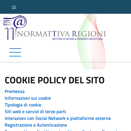
ITA
Normattiva Regioni - Motor
COOKIE POLICY DEL SITO
Premessa
Informazioni sui cookie
Tipologia di cookie
Siti web e servizi di terze parti
Interazioni con Social Network e piattaforme esterne
Registrazione e Autenticazione