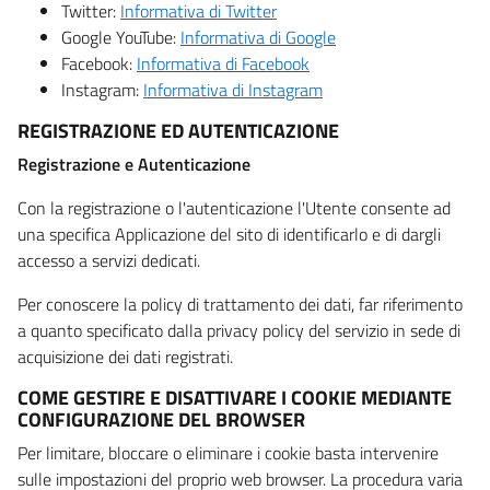
Twitter:
Informativa di Twitter
Google YouTube:
Informativa di Google
Facebook:
Informativa di Facebook
Instagram:
Informativa di Instagram
REGISTRAZIONE ED AUTENTICAZIONE
Registrazione e Autenticazione
Con la registrazione o l'autenticazione l'Utente consente ad
una specifica Applicazione del sito di identificarlo e di dargli
accesso a servizi dedicati.
Per conoscere la policy di trattamento dei dati, far riferimento
a quanto specificato dalla privacy policy del servizio in sede di
acquisizione dei dati registrati.
COME GESTIRE E DISATTIVARE I COOKIE MEDIANTE
CONFIGURAZIONE DEL BROWSER
Per limitare, bloccare o eliminare i cookie basta intervenire
sulle impostazioni del proprio web browser. La procedura varia