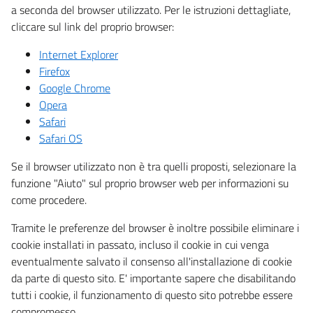
a seconda del browser utilizzato. Per le istruzioni dettagliate,
cliccare sul link del proprio browser:
Internet Explorer
Firefox
Google Chrome
Opera
Safari
Safari OS
Se il browser utilizzato non è tra quelli proposti, selezionare la
funzione "Aiuto" sul proprio browser web per informazioni su
come procedere.
Tramite le preferenze del browser è inoltre possibile eliminare i
cookie installati in passato, incluso il cookie in cui venga
eventualmente salvato il consenso all'installazione di cookie
da parte di questo sito. E' importante sapere che disabilitando
tutti i cookie, il funzionamento di questo sito potrebbe essere
compromesso.