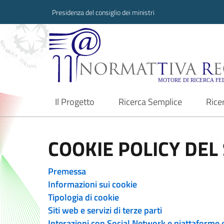
Presidenza del consiglio dei ministri
Normattiva Region
Il Progetto
Ricerca Semplice
Rice
current
COOKIE POLICY DEL 
Premessa
Informazioni sui cookie
Tipologia di cookie
Siti web e servizi di terze parti
Interazioni con Social Network e piattaforme 