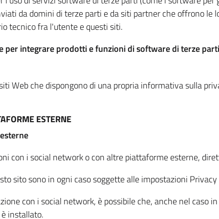
per l'uso di servizi software di terze parti (come i software pe
viati da domini di terze parti e da siti partner che offrono le l
io tecnico fra l'utente e questi siti.
 per integrare prodotti e funzioni di software di terze parti
 siti Web che dispongono di una propria informativa sulla pri
TTAFORME ESTERNE
 esterne
oni con i social network o con altre piattaforme esterne, dire
esto sito sono in ogni caso soggette alle impostazioni Privacy 
azione con i social network, è possibile che, anche nel caso in c
 è installato.