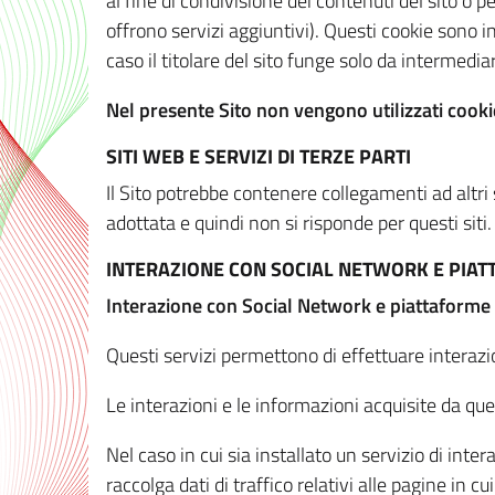
al fine di condivisione dei contenuti del sito o 
offrono servizi aggiuntivi). Questi cookie sono in
caso il titolare del sito funge solo da intermediar
Nel presente Sito non vengono utilizzati cookie
SITI WEB E SERVIZI DI TERZE PARTI
Il Sito potrebbe contenere collegamenti ad altri
adottata e quindi non si risponde per questi siti.
INTERAZIONE CON SOCIAL NETWORK E PIA
Interazione con Social Network e piattaforme
Questi servizi permettono di effettuare interazi
Le interazioni e le informazioni acquisite da qu
Nel caso in cui sia installato un servizio di inter
raccolga dati di traffico relativi alle pagine in cui