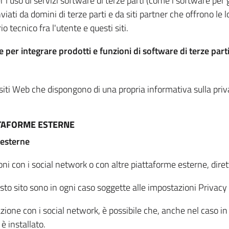
per l'uso di servizi software di terze parti (come i software pe
viati da domini di terze parti e da siti partner che offrono le l
io tecnico fra l'utente e questi siti.
 per integrare prodotti e funzioni di software di terze parti
 siti Web che dispongono di una propria informativa sulla pri
TTAFORME ESTERNE
 esterne
oni con i social network o con altre piattaforme esterne, dire
esto sito sono in ogni caso soggette alle impostazioni Privacy 
azione con i social network, è possibile che, anche nel caso in c
 è installato.