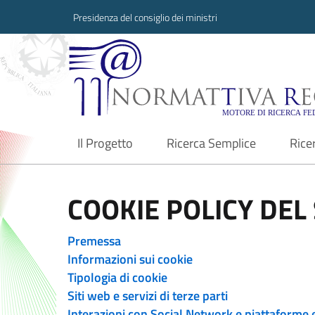
Presidenza del consiglio dei ministri
Normattiva Region
Il Progetto
Ricerca Semplice
Rice
current
COOKIE POLICY DEL 
Premessa
Informazioni sui cookie
Tipologia di cookie
Siti web e servizi di terze parti
Interazioni con Social Network e piattaforme 