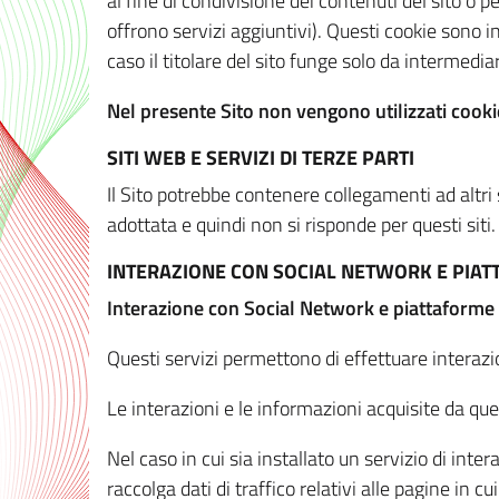
al fine di condivisione dei contenuti del sito o 
offrono servizi aggiuntivi). Questi cookie sono in
caso il titolare del sito funge solo da intermediar
Nel presente Sito non vengono utilizzati cookie
SITI WEB E SERVIZI DI TERZE PARTI
Il Sito potrebbe contenere collegamenti ad altri
adottata e quindi non si risponde per questi siti.
INTERAZIONE CON SOCIAL NETWORK E PIA
Interazione con Social Network e piattaforme
Questi servizi permettono di effettuare interazi
Le interazioni e le informazioni acquisite da qu
Nel caso in cui sia installato un servizio di inter
raccolga dati di traffico relativi alle pagine in cui