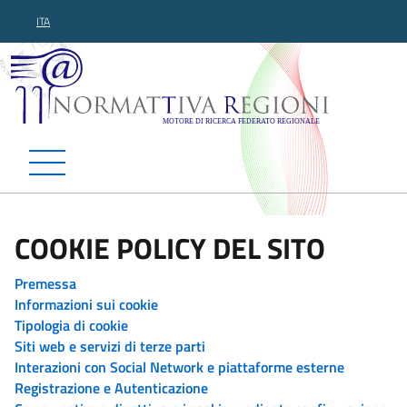
ITA
Normattiva Regioni - Motor
COOKIE POLICY DEL SITO
Premessa
Informazioni sui cookie
Tipologia di cookie
Siti web e servizi di terze parti
Interazioni con Social Network e piattaforme esterne
Registrazione e Autenticazione