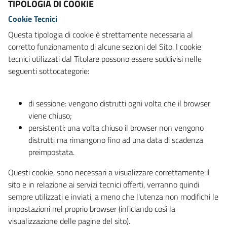
TIPOLOGIA DI COOKIE
Cookie Tecnici
Questa tipologia di cookie è strettamente necessaria al
corretto funzionamento di alcune sezioni del Sito. I cookie
tecnici utilizzati dal Titolare possono essere suddivisi nelle
seguenti sottocategorie:
di sessione: vengono distrutti ogni volta che il browser
viene chiuso;
persistenti: una volta chiuso il browser non vengono
distrutti ma rimangono fino ad una data di scadenza
preimpostata.
Questi cookie, sono necessari a visualizzare correttamente il
sito e in relazione ai servizi tecnici offerti, verranno quindi
sempre utilizzati e inviati, a meno che l'utenza non modifichi le
impostazioni nel proprio browser (inficiando così la
visualizzazione delle pagine del sito).