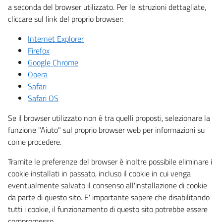
a seconda del browser utilizzato. Per le istruzioni dettagliate,
cliccare sul link del proprio browser:
Internet Explorer
Firefox
Google Chrome
Opera
Safari
Safari OS
Se il browser utilizzato non è tra quelli proposti, selezionare la
funzione "Aiuto" sul proprio browser web per informazioni su
come procedere.
Tramite le preferenze del browser è inoltre possibile eliminare i
cookie installati in passato, incluso il cookie in cui venga
eventualmente salvato il consenso all'installazione di cookie
da parte di questo sito. E' importante sapere che disabilitando
tutti i cookie, il funzionamento di questo sito potrebbe essere
compromesso.