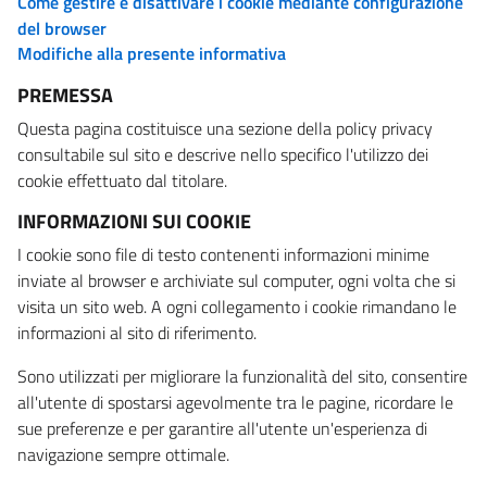
Come gestire e disattivare i cookie mediante configurazione
del browser
Modifiche alla presente informativa
PREMESSA
Questa pagina costituisce una sezione della policy privacy
consultabile sul sito e descrive nello specifico l'utilizzo dei
cookie effettuato dal titolare.
INFORMAZIONI SUI COOKIE
I cookie sono file di testo contenenti informazioni minime
inviate al browser e archiviate sul computer, ogni volta che si
visita un sito web. A ogni collegamento i cookie rimandano le
informazioni al sito di riferimento.
Sono utilizzati per migliorare la funzionalità del sito, consentire
all'utente di spostarsi agevolmente tra le pagine, ricordare le
sue preferenze e per garantire all'utente un'esperienza di
navigazione sempre ottimale.