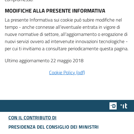
MODIFICHE ALLA PRESENTE INFORMATIVA
La presente Informativa sui cookie può subire modifiche nel
tempo - anche connesse all'eventuale entrata in vigore di
nuove normative di settore, all'aggiornamento o erogazione di
nuovi servizi ovvero ad intervenute innovazioni tecnologiche -
per cui ti invitiamo a consultare periodicamente questa pagina.
Ultimo aggiornamento 22 maggio 2018
Cookie Policy (pdf)
Team Dig
Des
CON IL CONTRIBUTO DI
PRESIDENZA DEL CONSIGLIO DEI MINISTRI