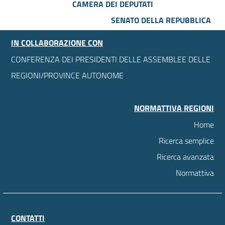
CAMERA DEI DEPUTATI
SENATO DELLA REPUBBLICA
IN COLLABORAZIONE CON
CONFERENZA DEI PRESIDENTI DELLE ASSEMBLEE DELLE
REGIONI/PROVINCE AUTONOME
NORMATTIVA REGIONI
Home
Ricerca semplice
Ricerca avanzata
Normattiva
CONTATTI