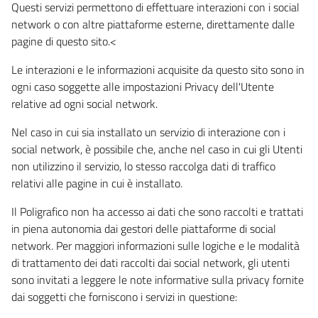
Questi servizi permettono di effettuare interazioni con i social
network o con altre piattaforme esterne, direttamente dalle
pagine di questo sito.<
Le interazioni e le informazioni acquisite da questo sito sono in
ogni caso soggette alle impostazioni Privacy dell'Utente
relative ad ogni social network.
Nel caso in cui sia installato un servizio di interazione con i
social network, è possibile che, anche nel caso in cui gli Utenti
non utilizzino il servizio, lo stesso raccolga dati di traffico
relativi alle pagine in cui è installato.
Il Poligrafico non ha accesso ai dati che sono raccolti e trattati
in piena autonomia dai gestori delle piattaforme di social
network. Per maggiori informazioni sulle logiche e le modalità
di trattamento dei dati raccolti dai social network, gli utenti
sono invitati a leggere le note informative sulla privacy fornite
dai soggetti che forniscono i servizi in questione: