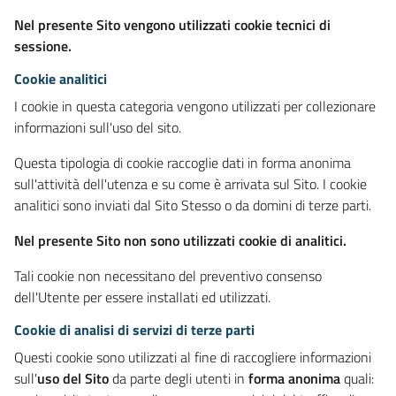
Nel presente Sito vengono utilizzati cookie tecnici di
sessione.
Cookie analitici
I cookie in questa categoria vengono utilizzati per collezionare
informazioni sull'uso del sito.
Questa tipologia di cookie raccoglie dati in forma anonima
sull'attività dell'utenza e su come è arrivata sul Sito. I cookie
analitici sono inviati dal Sito Stesso o da domini di terze parti.
Nel presente Sito non sono utilizzati cookie di analitici.
Tali cookie non necessitano del preventivo consenso
dell'Utente per essere installati ed utilizzati.
Cookie di analisi di servizi di terze parti
Questi cookie sono utilizzati al fine di raccogliere informazioni
sull'
uso del Sito
da parte degli utenti in
forma anonima
quali: