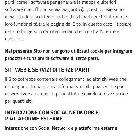
parti (come i software per generare le mappe e ulteriori
software che offrono servizi aggiuntivi). Questi cookie sono
inviati da domini di terze parti e da siti partner che offrono le
loro funzionalità tra le pagine del Sito. In questo caso il titolare
del sito funge solo da intermediario tecnico fra l'utente e
questi siti.
Nel presente Sito non vengono utilizzati cookie per integrare
prodotti e funzioni di software di terze parti.
SITI WEB E SERVIZI DI TERZE PARTI
Il Sito potrebbe contenere collegamenti ad altri siti Web che
dispongono di una propria informativa sulla privacy che può
essere diversa da quella qui adottata e quindi non si risponde
per questi siti.
INTERAZIONE CON SOCIAL NETWORK E
PIATTAFORME ESTERNE
Interazione con Social Network e piattaforme esterne