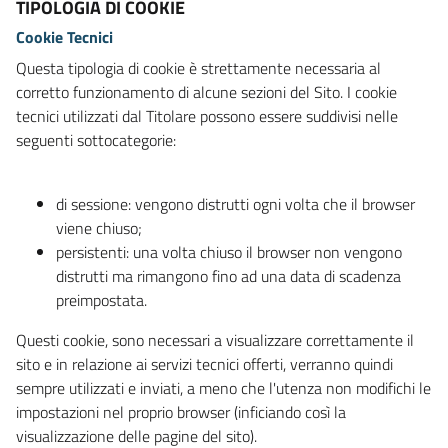
TIPOLOGIA DI COOKIE
Cookie Tecnici
Questa tipologia di cookie è strettamente necessaria al
corretto funzionamento di alcune sezioni del Sito. I cookie
tecnici utilizzati dal Titolare possono essere suddivisi nelle
seguenti sottocategorie:
di sessione: vengono distrutti ogni volta che il browser
viene chiuso;
persistenti: una volta chiuso il browser non vengono
distrutti ma rimangono fino ad una data di scadenza
preimpostata.
Questi cookie, sono necessari a visualizzare correttamente il
sito e in relazione ai servizi tecnici offerti, verranno quindi
sempre utilizzati e inviati, a meno che l'utenza non modifichi le
impostazioni nel proprio browser (inficiando così la
visualizzazione delle pagine del sito).