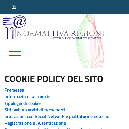
ITA
Normattiva Regioni - Motor
COOKIE POLICY DEL SITO
Premessa
Informazioni sui cookie
Tipologia di cookie
Siti web e servizi di terze parti
Interazioni con Social Network e piattaforme esterne
Registrazione e Autenticazione