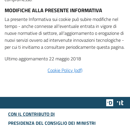
MODIFICHE ALLA PRESENTE INFORMATIVA
La presente Informativa sui cookie può subire modifiche nel
tempo - anche connesse all'eventuale entrata in vigore di
nuove normative di settore, all'aggiornamento o erogazione di
nuovi servizi ovvero ad intervenute innovazioni tecnologiche -
per cui ti invitiamo a consultare periodicamente questa pagina.
Ultimo aggiornamento 22 maggio 2018
Cookie Policy (pdf)
Team Dig
Des
CON IL CONTRIBUTO DI
PRESIDENZA DEL CONSIGLIO DEI MINISTRI