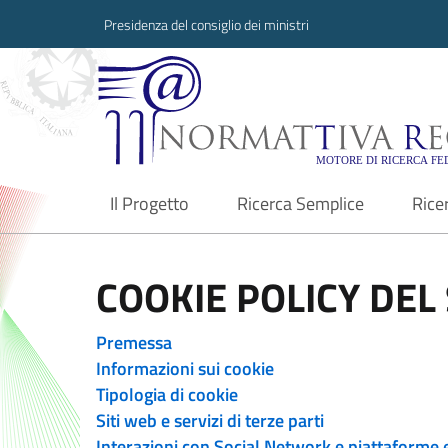
Presidenza del consiglio dei ministri
Normattiva Region
Il Progetto
Ricerca Semplice
Rice
current
COOKIE POLICY DEL 
Premessa
Informazioni sui cookie
Tipologia di cookie
Siti web e servizi di terze parti
Interazioni con Social Network e piattaforme 