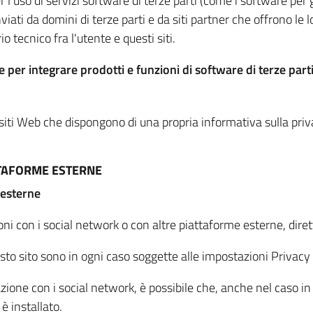
per l'uso di servizi software di terze parti (come i software pe
viati da domini di terze parti e da siti partner che offrono le l
io tecnico fra l'utente e questi siti.
 per integrare prodotti e funzioni di software di terze parti
 siti Web che dispongono di una propria informativa sulla pri
TTAFORME ESTERNE
 esterne
oni con i social network o con altre piattaforme esterne, dire
esto sito sono in ogni caso soggette alle impostazioni Privacy 
azione con i social network, è possibile che, anche nel caso in c
 è installato.