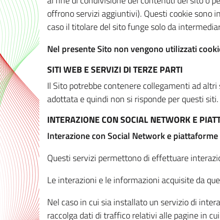
al fine di condivisione dei contenuti del sito o 
offrono servizi aggiuntivi). Questi cookie sono in
caso il titolare del sito funge solo da intermediar
Nel presente Sito non vengono utilizzati cookie
SITI WEB E SERVIZI DI TERZE PARTI
Il Sito potrebbe contenere collegamenti ad altri
adottata e quindi non si risponde per questi siti.
INTERAZIONE CON SOCIAL NETWORK E PIA
Interazione con Social Network e piattaforme
Questi servizi permettono di effettuare interazi
Le interazioni e le informazioni acquisite da qu
Nel caso in cui sia installato un servizio di inter
raccolga dati di traffico relativi alle pagine in cui