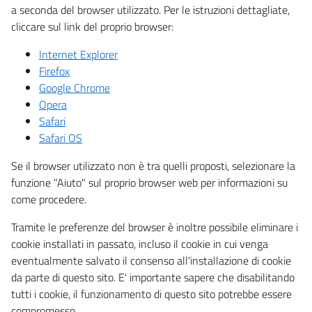
a seconda del browser utilizzato. Per le istruzioni dettagliate,
cliccare sul link del proprio browser:
Internet Explorer
Firefox
Google Chrome
Opera
Safari
Safari OS
Se il browser utilizzato non è tra quelli proposti, selezionare la
funzione "Aiuto" sul proprio browser web per informazioni su
come procedere.
Tramite le preferenze del browser è inoltre possibile eliminare i
cookie installati in passato, incluso il cookie in cui venga
eventualmente salvato il consenso all'installazione di cookie
da parte di questo sito. E' importante sapere che disabilitando
tutti i cookie, il funzionamento di questo sito potrebbe essere
compromesso.