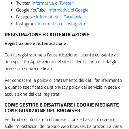
Twitter:
Informativa di Twitter
Google YouTube:
Informativa di Google
Facebook:
Informativa di Facebook
Instagram:
Informativa di Instagram
REGISTRAZIONE ED AUTENTICAZIONE
Registrazione e Autenticazione
Con la registrazione o l'autenticazione l'Utente consente ad
una specifica Applicazione del sito di identificarlo e di dargli
accesso a servizi dedicati.
Per conoscere la policy di trattamento dei dati, far riferimento
a quanto specificato dalla privacy policy del servizio in sede di
acquisizione dei dati registrati.
COME GESTIRE E DISATTIVARE I COOKIE MEDIANTE
CONFIGURAZIONE DEL BROWSER
Per limitare, bloccare o eliminare i cookie basta intervenire
sulle impostazioni del proprio web browser. La procedura varia