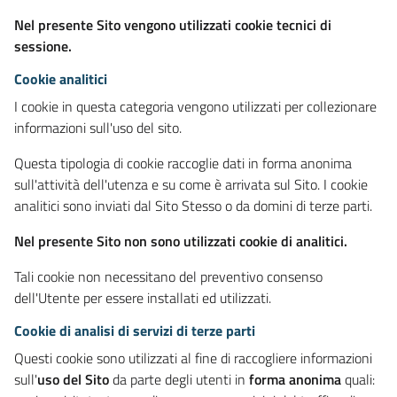
Nel presente Sito vengono utilizzati cookie tecnici di
sessione.
Cookie analitici
I cookie in questa categoria vengono utilizzati per collezionare
informazioni sull'uso del sito.
Questa tipologia di cookie raccoglie dati in forma anonima
sull'attività dell'utenza e su come è arrivata sul Sito. I cookie
analitici sono inviati dal Sito Stesso o da domini di terze parti.
Nel presente Sito non sono utilizzati cookie di analitici.
Tali cookie non necessitano del preventivo consenso
dell'Utente per essere installati ed utilizzati.
Cookie di analisi di servizi di terze parti
Questi cookie sono utilizzati al fine di raccogliere informazioni
sull'
uso del Sito
da parte degli utenti in
forma anonima
quali: