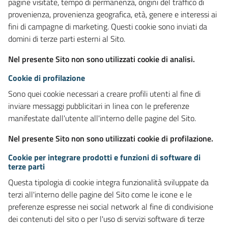
pagine visitate, tempo di permanenza, origini del traffico di
provenienza, provenienza geografica, età, genere e interessi ai
fini di campagne di marketing. Questi cookie sono inviati da
domini di terze parti esterni al Sito.
Nel presente Sito non sono utilizzati cookie di analisi.
Cookie di profilazione
Sono quei cookie necessari a creare profili utenti al fine di
inviare messaggi pubblicitari in linea con le preferenze
manifestate dall'utente all'interno delle pagine del Sito.
Nel presente Sito non sono utilizzati cookie di profilazione.
Cookie per integrare prodotti e funzioni di software di
terze parti
Questa tipologia di cookie integra funzionalità sviluppate da
terzi all'interno delle pagine del Sito come le icone e le
preferenze espresse nei social network al fine di condivisione
dei contenuti del sito o per l'uso di servizi software di terze