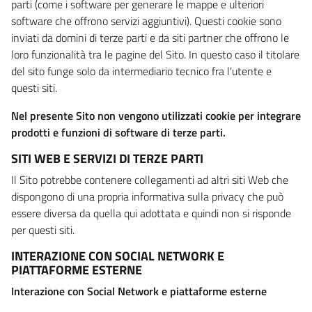
parti (come i software per generare le mappe e ulteriori
software che offrono servizi aggiuntivi). Questi cookie sono
inviati da domini di terze parti e da siti partner che offrono le
loro funzionalità tra le pagine del Sito. In questo caso il titolare
del sito funge solo da intermediario tecnico fra l'utente e
questi siti.
Nel presente Sito non vengono utilizzati cookie per integrare
prodotti e funzioni di software di terze parti.
SITI WEB E SERVIZI DI TERZE PARTI
Il Sito potrebbe contenere collegamenti ad altri siti Web che
dispongono di una propria informativa sulla privacy che può
essere diversa da quella qui adottata e quindi non si risponde
per questi siti.
INTERAZIONE CON SOCIAL NETWORK E
PIATTAFORME ESTERNE
Interazione con Social Network e piattaforme esterne