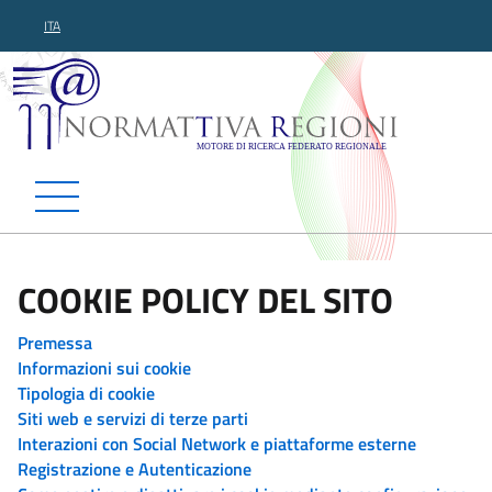
ITA
Normattiva Regioni - Motor
COOKIE POLICY DEL SITO
Premessa
Informazioni sui cookie
Tipologia di cookie
Siti web e servizi di terze parti
Interazioni con Social Network e piattaforme esterne
Registrazione e Autenticazione