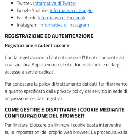
Twitter:
Informativa di Twitter
Google YouTube:
Informativa di Google
Facebook:
Informativa di Facebook
Instagram:
Informativa di Instagram
REGISTRAZIONE ED AUTENTICAZIONE
Registrazione e Autenticazione
Con la registrazione o l'autenticazione l'Utente consente ad
una specifica Applicazione del sito di identificarlo e di dargli
accesso a servizi dedicati.
Per conoscere la policy di trattamento dei dati, far riferimento
a quanto specificato dalla privacy policy del servizio in sede di
acquisizione dei dati registrati.
COME GESTIRE E DISATTIVARE I COOKIE MEDIANTE
CONFIGURAZIONE DEL BROWSER
Per limitare, bloccare o eliminare i cookie basta intervenire
sulle impostazioni del proprio web browser. La procedura varia