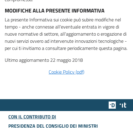
MODIFICHE ALLA PRESENTE INFORMATIVA
La presente Informativa sui cookie può subire modifiche nel
tempo - anche connesse all'eventuale entrata in vigore di
nuove normative di settore, all'aggiornamento o erogazione di
nuovi servizi ovvero ad intervenute innovazioni tecnologiche -
per cui ti invitiamo a consultare periodicamente questa pagina.
Ultimo aggiornamento 22 maggio 2018
Cookie Policy (pdf)
Team Dig
Des
CON IL CONTRIBUTO DI
PRESIDENZA DEL CONSIGLIO DEI MINISTRI