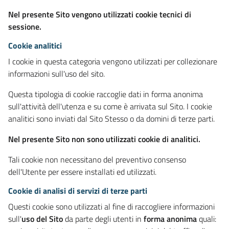
Nel presente Sito vengono utilizzati cookie tecnici di
sessione.
Cookie analitici
I cookie in questa categoria vengono utilizzati per collezionare
informazioni sull'uso del sito.
Questa tipologia di cookie raccoglie dati in forma anonima
sull'attività dell'utenza e su come è arrivata sul Sito. I cookie
analitici sono inviati dal Sito Stesso o da domini di terze parti.
Nel presente Sito non sono utilizzati cookie di analitici.
Tali cookie non necessitano del preventivo consenso
dell'Utente per essere installati ed utilizzati.
Cookie di analisi di servizi di terze parti
Questi cookie sono utilizzati al fine di raccogliere informazioni
sull'
uso del Sito
da parte degli utenti in
forma anonima
quali: