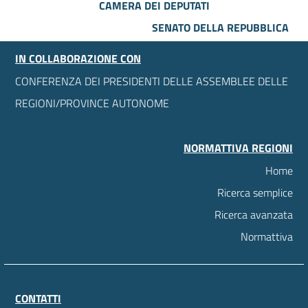
CAMERA DEI DEPUTATI
SENATO DELLA REPUBBLICA
IN COLLABORAZIONE CON
CONFERENZA DEI PRESIDENTI DELLE ASSEMBLEE DELLE
REGIONI/PROVINCE AUTONOME
NORMATTIVA REGIONI
Home
Ricerca semplice
Ricerca avanzata
Normattiva
CONTATTI