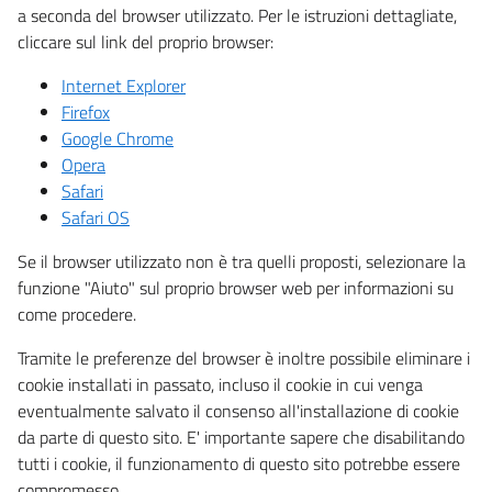
a seconda del browser utilizzato. Per le istruzioni dettagliate,
cliccare sul link del proprio browser:
Internet Explorer
Firefox
Google Chrome
Opera
Safari
Safari OS
Se il browser utilizzato non è tra quelli proposti, selezionare la
funzione "Aiuto" sul proprio browser web per informazioni su
come procedere.
Tramite le preferenze del browser è inoltre possibile eliminare i
cookie installati in passato, incluso il cookie in cui venga
eventualmente salvato il consenso all'installazione di cookie
da parte di questo sito. E' importante sapere che disabilitando
tutti i cookie, il funzionamento di questo sito potrebbe essere
compromesso.