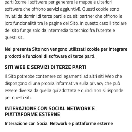
parti (come i software per generare le mappe e ulteriori
software che offrono servizi aggiuntivi). Questi cookie sono
inviati da domini di terze parti e da siti partner che offrono le
loro funzionalità tra le pagine del Sito. In questo caso il titolare
del sito funge solo da intermediario tecnico fra l'utente e
questi siti.
Nel presente Sito non vengono utilizzati cookie per integrare
prodotti e funzioni di software di terze parti.
SITI WEB E SERVIZI DI TERZE PARTI
Il Sito potrebbe contenere collegamenti ad altri siti Web che
dispongono di una propria informativa sulla privacy che può
essere diversa da quella qui adottata e quindi non si risponde
per questi siti.
INTERAZIONE CON SOCIAL NETWORK E
PIATTAFORME ESTERNE
Interazione con Social Network e piattaforme esterne