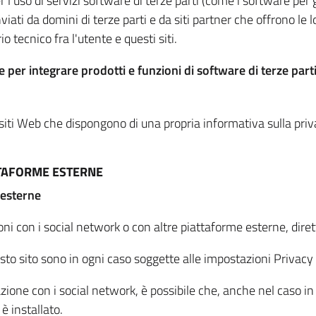
per l'uso di servizi software di terze parti (come i software pe
viati da domini di terze parti e da siti partner che offrono le l
io tecnico fra l'utente e questi siti.
 per integrare prodotti e funzioni di software di terze parti
 siti Web che dispongono di una propria informativa sulla pri
TTAFORME ESTERNE
 esterne
oni con i social network o con altre piattaforme esterne, dire
esto sito sono in ogni caso soggette alle impostazioni Privacy 
azione con i social network, è possibile che, anche nel caso in c
 è installato.