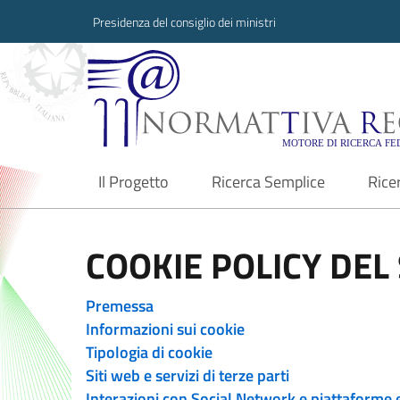
Presidenza del consiglio dei ministri
Normattiva Region
Il Progetto
Ricerca Semplice
Rice
current
COOKIE POLICY DEL 
Premessa
Informazioni sui cookie
Tipologia di cookie
Siti web e servizi di terze parti
Interazioni con Social Network e piattaforme 