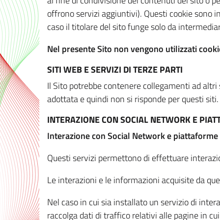
al fine di condivisione dei contenuti del sito o 
offrono servizi aggiuntivi). Questi cookie sono in
caso il titolare del sito funge solo da intermediar
Nel presente Sito non vengono utilizzati cookie
SITI WEB E SERVIZI DI TERZE PARTI
Il Sito potrebbe contenere collegamenti ad altri
adottata e quindi non si risponde per questi siti.
INTERAZIONE CON SOCIAL NETWORK E PIA
Interazione con Social Network e piattaforme
Questi servizi permettono di effettuare interazi
Le interazioni e le informazioni acquisite da qu
Nel caso in cui sia installato un servizio di inter
raccolga dati di traffico relativi alle pagine in cui