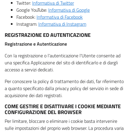
Twitter:
Informativa di Twitter
Google YouTube:
Informativa di Google
Facebook:
Informativa di Facebook
Instagram:
Informativa di Instagram
REGISTRAZIONE ED AUTENTICAZIONE
Registrazione e Autenticazione
Con la registrazione o l'autenticazione l'Utente consente ad
una specifica Applicazione del sito di identificarlo e di dargli
accesso a servizi dedicati.
Per conoscere la policy di trattamento dei dati, far riferimento
a quanto specificato dalla privacy policy del servizio in sede di
acquisizione dei dati registrati.
COME GESTIRE E DISATTIVARE I COOKIE MEDIANTE
CONFIGURAZIONE DEL BROWSER
Per limitare, bloccare o eliminare i cookie basta intervenire
sulle impostazioni del proprio web browser. La procedura varia