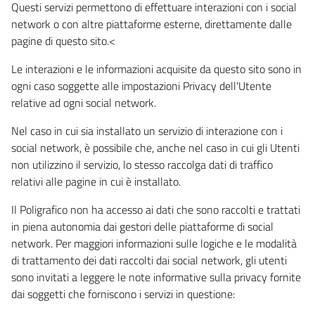
Questi servizi permettono di effettuare interazioni con i social
network o con altre piattaforme esterne, direttamente dalle
pagine di questo sito.<
Le interazioni e le informazioni acquisite da questo sito sono in
ogni caso soggette alle impostazioni Privacy dell'Utente
relative ad ogni social network.
Nel caso in cui sia installato un servizio di interazione con i
social network, è possibile che, anche nel caso in cui gli Utenti
non utilizzino il servizio, lo stesso raccolga dati di traffico
relativi alle pagine in cui è installato.
Il Poligrafico non ha accesso ai dati che sono raccolti e trattati
in piena autonomia dai gestori delle piattaforme di social
network. Per maggiori informazioni sulle logiche e le modalità
di trattamento dei dati raccolti dai social network, gli utenti
sono invitati a leggere le note informative sulla privacy fornite
dai soggetti che forniscono i servizi in questione: