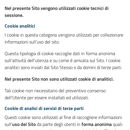
Nel presente Sito vengono utilizzati cookie tecnici di
sessione.
Cookie analitici
I cookie in questa categoria vengono utilizzati per collezionare
informazioni sull'uso del sito.
Questa tipologia di cookie raccoglie dati in forma anonima
sull'attività dell'utenza e su come è arrivata sul Sito. I cookie
analitici sono inviati dal Sito Stesso o da domini di terze parti.
Nel presente Sito non sono utilizzati cookie di analitici.
Tali cookie non necessitano del preventivo consenso
dell'Utente per essere installati ed utilizzati.
Cookie di analisi di servizi di terze parti
Questi cookie sono utilizzati al fine di raccogliere informazioni
sull'
uso del Sito
da parte degli utenti in
forma anonima
quali: