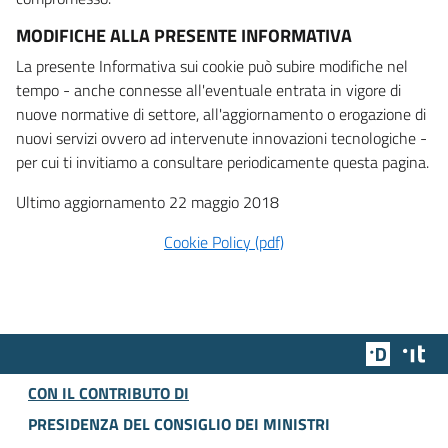
MODIFICHE ALLA PRESENTE INFORMATIVA
La presente Informativa sui cookie può subire modifiche nel
tempo - anche connesse all'eventuale entrata in vigore di
nuove normative di settore, all'aggiornamento o erogazione di
nuovi servizi ovvero ad intervenute innovazioni tecnologiche -
per cui ti invitiamo a consultare periodicamente questa pagina.
Ultimo aggiornamento 22 maggio 2018
Cookie Policy (pdf)
Team Dig
Des
CON IL CONTRIBUTO DI
PRESIDENZA DEL CONSIGLIO DEI MINISTRI