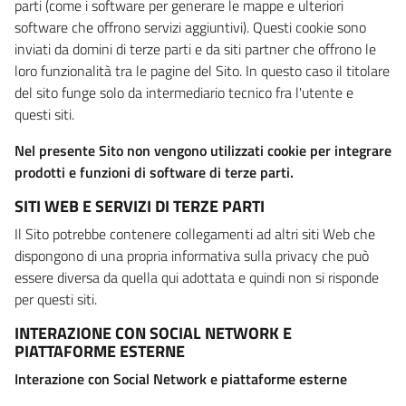
parti (come i software per generare le mappe e ulteriori
software che offrono servizi aggiuntivi). Questi cookie sono
inviati da domini di terze parti e da siti partner che offrono le
loro funzionalità tra le pagine del Sito. In questo caso il titolare
del sito funge solo da intermediario tecnico fra l'utente e
questi siti.
Nel presente Sito non vengono utilizzati cookie per integrare
prodotti e funzioni di software di terze parti.
SITI WEB E SERVIZI DI TERZE PARTI
Il Sito potrebbe contenere collegamenti ad altri siti Web che
dispongono di una propria informativa sulla privacy che può
essere diversa da quella qui adottata e quindi non si risponde
per questi siti.
INTERAZIONE CON SOCIAL NETWORK E
PIATTAFORME ESTERNE
Interazione con Social Network e piattaforme esterne