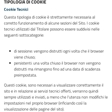
TIPOLOGIA DI COOKIE
Cookie Tecnici
Questa tipologia di cookie è strettamente necessaria al
corretto funzionamento di alcune sezioni del Sito. I cookie
tecnici utilizzati dal Titolare possono essere suddivisi nelle
seguenti sottocategorie:
di sessione: vengono distrutti ogni volta che il browser
viene chiuso;
persistenti: una volta chiuso il browser non vengono
distrutti ma rimangono fino ad una data di scadenza
preimpostata.
Questi cookie, sono necessari a visualizzare correttamente il
sito e in relazione ai servizi tecnici offerti, verranno quindi
sempre utilizzati e inviati, a meno che l'utenza non modifichi le
impostazioni nel proprio browser (inficiando così la
visualizzazione delle pagine del sito).