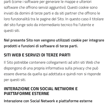
parti (come i software per generare le mappe e ulteriori
software che offrono servizi aggiuntivi). Questi cookie sono
inviati da domini di terze parti e da siti partner che offrono le
loro funzionalità tra le pagine del Sito. In questo caso il titolare
del sito funge solo da intermediario tecnico fra l'utente e
questi siti.
Nel presente Sito non vengono utilizzati cookie per integrare
prodotti e funzioni di software di terze parti.
SITI WEB E SERVIZI DI TERZE PARTI
Il Sito potrebbe contenere collegamenti ad altri siti Web che
dispongono di una propria informativa sulla privacy che può
essere diversa da quella qui adottata e quindi non si risponde
per questi siti.
INTERAZIONE CON SOCIAL NETWORK E
PIATTAFORME ESTERNE
Interazione con Social Network e piattaforme esterne