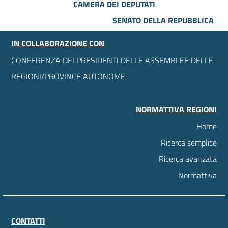
CAMERA DEI DEPUTATI
SENATO DELLA REPUBBLICA
IN COLLABORAZIONE CON
CONFERENZA DEI PRESIDENTI DELLE ASSEMBLEE DELLE
REGIONI/PROVINCE AUTONOME
NORMATTIVA REGIONI
Home
Ricerca semplice
Ricerca avanzata
Normattiva
CONTATTI