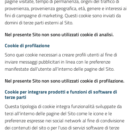
pagine visitate, tempo di permanenza, origini del traffico di
provenienza, provenienza geografica, età, genere e interessi ai
fini di campagne di marketing. Questi cookie sono inviati da
domini di terze parti esterni al Sito.
Nel presente Sito non sono utilizzati cookie di analisi.
Cookie di profilazione
Sono quei cookie necessari a creare profili utenti al fine di
inviare messaggi pubblicitari in linea con le preferenze
manifestate dall'utente all'interno delle pagine del Sito.
Nel presente Sito non sono utilizzati cookie di profilazione.
Cookie per integrare prodotti e funzioni di software di
terze parti
Questa tipologia di cookie integra funzionalità sviluppate da
terzi all'interno delle pagine del Sito come le icone e le
preferenze espresse nei social network al fine di condivisione
dei contenuti del sito o per l'uso di servizi software di terze