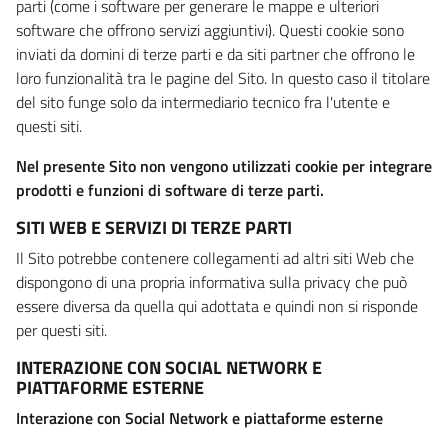
parti (come i software per generare le mappe e ulteriori
software che offrono servizi aggiuntivi). Questi cookie sono
inviati da domini di terze parti e da siti partner che offrono le
loro funzionalità tra le pagine del Sito. In questo caso il titolare
del sito funge solo da intermediario tecnico fra l'utente e
questi siti.
Nel presente Sito non vengono utilizzati cookie per integrare
prodotti e funzioni di software di terze parti.
SITI WEB E SERVIZI DI TERZE PARTI
Il Sito potrebbe contenere collegamenti ad altri siti Web che
dispongono di una propria informativa sulla privacy che può
essere diversa da quella qui adottata e quindi non si risponde
per questi siti.
INTERAZIONE CON SOCIAL NETWORK E
PIATTAFORME ESTERNE
Interazione con Social Network e piattaforme esterne