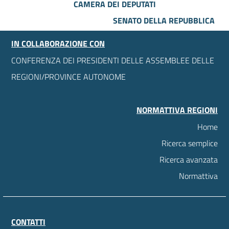
CAMERA DEI DEPUTATI
SENATO DELLA REPUBBLICA
IN COLLABORAZIONE CON
CONFERENZA DEI PRESIDENTI DELLE ASSEMBLEE DELLE
REGIONI/PROVINCE AUTONOME
NORMATTIVA REGIONI
Home
Ricerca semplice
Ricerca avanzata
Normattiva
CONTATTI