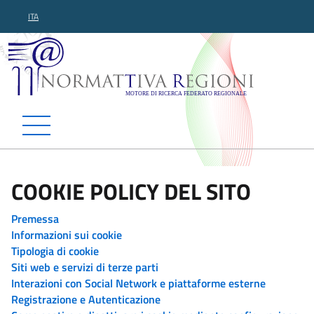
ITA
Normattiva Regioni - Motor
COOKIE POLICY DEL SITO
Premessa
Informazioni sui cookie
Tipologia di cookie
Siti web e servizi di terze parti
Interazioni con Social Network e piattaforme esterne
Registrazione e Autenticazione