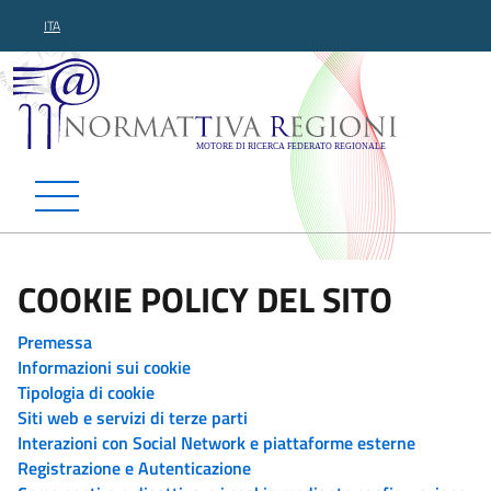
ITA
Normattiva Regioni - Motor
COOKIE POLICY DEL SITO
Premessa
Informazioni sui cookie
Tipologia di cookie
Siti web e servizi di terze parti
Interazioni con Social Network e piattaforme esterne
Registrazione e Autenticazione