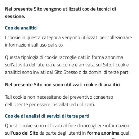
Nel presente Sito vengono utilizzati cookie tecnici di
sessione.
Cookie analitici
I cookie in questa categoria vengono utilizzati per collezionare
informazioni sull'uso del sito.
Questa tipologia di cookie raccoglie dati in forma anonima
sull'attività dell'utenza e su come è arrivata sul Sito. I cookie
analitici sono inviati dal Sito Stesso o da domini di terze parti.
Nel presente Sito non sono utilizzati cookie di analitici.
Tali cookie non necessitano del preventivo consenso
dell'Utente per essere installati ed utilizzati.
Cookie di analisi di servizi di terze parti
Questi cookie sono utilizzati al fine di raccogliere informazioni
sull'
uso del Sito
da parte degli utenti in
forma anonima
quali: