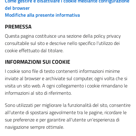
Come gestire e disattivare i cookie mediante configurazione
del browser
Modifiche alla presente informativa
PREMESSA
Questa pagina costituisce una sezione della policy privacy
consultabile sul sito e descrive nello specifico l'utilizzo dei
cookie effettuato dal titolare.
INFORMAZIONI SUI COOKIE
I cookie sono file di testo contenenti informazioni minime
inviate al browser e archiviate sul computer, ogni volta che si
visita un sito web. A ogni collegamento i cookie rimandano le
informazioni al sito di riferimento.
Sono utilizzati per migliorare la funzionalità del sito, consentire
all'utente di spostarsi agevolmente tra le pagine, ricordare le
sue preferenze e per garantire all'utente un'esperienza di
navigazione sempre ottimale.