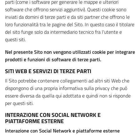
parti (come i software per generare le mappe e ulteriori
software che offrono servizi aggiuntivi). Questi cookie sono
inviati da domini di terze parti e da siti partner che offrono le
loro funzionalità tra le pagine del Sito. In questo caso il titolare
del sito funge solo da intermediario tecnico fra l'utente e
questi siti.
Nel presente Sito non vengono utilizzati cookie per integrare
prodotti e funzioni di software di terze parti.
SITI WEB E SERVIZI DI TERZE PARTI
Il Sito potrebbe contenere collegamenti ad altri siti Web che
dispongono di una propria informativa sulla privacy che può
essere diversa da quella qui adottata e quindi non si risponde
per questi siti.
INTERAZIONE CON SOCIAL NETWORK E
PIATTAFORME ESTERNE
Interazione con Social Network e piattaforme esterne