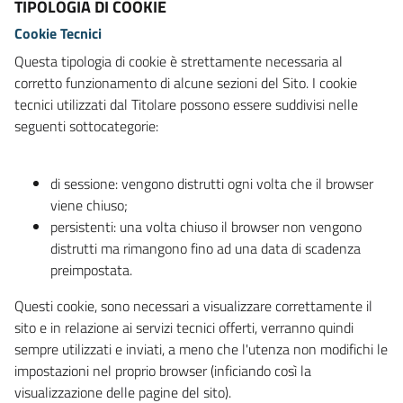
TIPOLOGIA DI COOKIE
Cookie Tecnici
Questa tipologia di cookie è strettamente necessaria al
corretto funzionamento di alcune sezioni del Sito. I cookie
tecnici utilizzati dal Titolare possono essere suddivisi nelle
seguenti sottocategorie:
di sessione: vengono distrutti ogni volta che il browser
viene chiuso;
persistenti: una volta chiuso il browser non vengono
distrutti ma rimangono fino ad una data di scadenza
preimpostata.
Questi cookie, sono necessari a visualizzare correttamente il
sito e in relazione ai servizi tecnici offerti, verranno quindi
sempre utilizzati e inviati, a meno che l'utenza non modifichi le
impostazioni nel proprio browser (inficiando così la
visualizzazione delle pagine del sito).