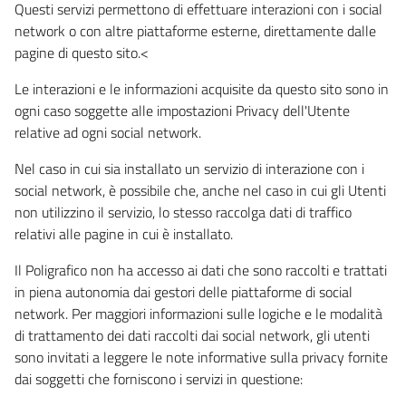
Questi servizi permettono di effettuare interazioni con i social
network o con altre piattaforme esterne, direttamente dalle
pagine di questo sito.<
Le interazioni e le informazioni acquisite da questo sito sono in
ogni caso soggette alle impostazioni Privacy dell'Utente
relative ad ogni social network.
Nel caso in cui sia installato un servizio di interazione con i
social network, è possibile che, anche nel caso in cui gli Utenti
non utilizzino il servizio, lo stesso raccolga dati di traffico
relativi alle pagine in cui è installato.
Il Poligrafico non ha accesso ai dati che sono raccolti e trattati
in piena autonomia dai gestori delle piattaforme di social
network. Per maggiori informazioni sulle logiche e le modalità
di trattamento dei dati raccolti dai social network, gli utenti
sono invitati a leggere le note informative sulla privacy fornite
dai soggetti che forniscono i servizi in questione: