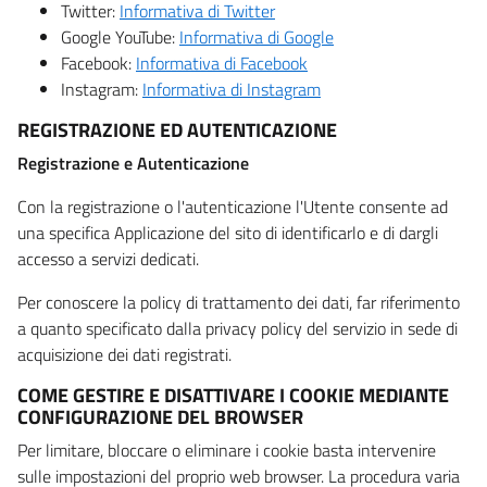
Twitter:
Informativa di Twitter
Google YouTube:
Informativa di Google
Facebook:
Informativa di Facebook
Instagram:
Informativa di Instagram
REGISTRAZIONE ED AUTENTICAZIONE
Registrazione e Autenticazione
Con la registrazione o l'autenticazione l'Utente consente ad
una specifica Applicazione del sito di identificarlo e di dargli
accesso a servizi dedicati.
Per conoscere la policy di trattamento dei dati, far riferimento
a quanto specificato dalla privacy policy del servizio in sede di
acquisizione dei dati registrati.
COME GESTIRE E DISATTIVARE I COOKIE MEDIANTE
CONFIGURAZIONE DEL BROWSER
Per limitare, bloccare o eliminare i cookie basta intervenire
sulle impostazioni del proprio web browser. La procedura varia