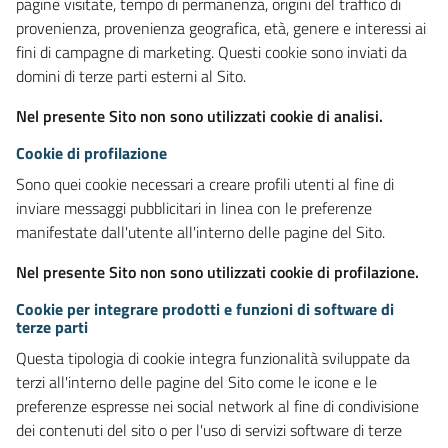
pagine visitate, tempo di permanenza, origini del traffico di
provenienza, provenienza geografica, età, genere e interessi ai
fini di campagne di marketing. Questi cookie sono inviati da
domini di terze parti esterni al Sito.
Nel presente Sito non sono utilizzati cookie di analisi.
Cookie di profilazione
Sono quei cookie necessari a creare profili utenti al fine di
inviare messaggi pubblicitari in linea con le preferenze
manifestate dall'utente all'interno delle pagine del Sito.
Nel presente Sito non sono utilizzati cookie di profilazione.
Cookie per integrare prodotti e funzioni di software di
terze parti
Questa tipologia di cookie integra funzionalità sviluppate da
terzi all'interno delle pagine del Sito come le icone e le
preferenze espresse nei social network al fine di condivisione
dei contenuti del sito o per l'uso di servizi software di terze