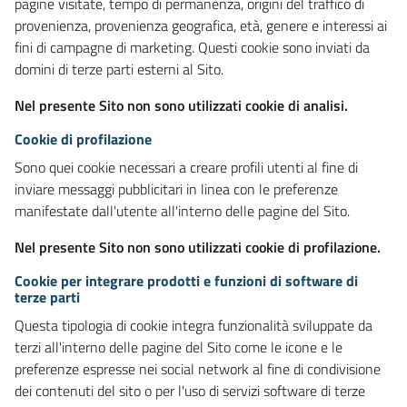
pagine visitate, tempo di permanenza, origini del traffico di
provenienza, provenienza geografica, età, genere e interessi ai
fini di campagne di marketing. Questi cookie sono inviati da
domini di terze parti esterni al Sito.
Nel presente Sito non sono utilizzati cookie di analisi.
Cookie di profilazione
Sono quei cookie necessari a creare profili utenti al fine di
inviare messaggi pubblicitari in linea con le preferenze
manifestate dall'utente all'interno delle pagine del Sito.
Nel presente Sito non sono utilizzati cookie di profilazione.
Cookie per integrare prodotti e funzioni di software di
terze parti
Questa tipologia di cookie integra funzionalità sviluppate da
terzi all'interno delle pagine del Sito come le icone e le
preferenze espresse nei social network al fine di condivisione
dei contenuti del sito o per l'uso di servizi software di terze