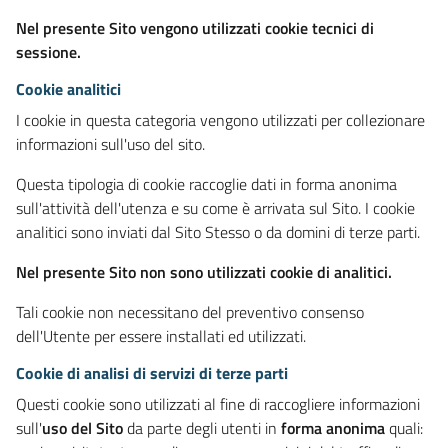
Nel presente Sito vengono utilizzati cookie tecnici di
sessione.
Cookie analitici
I cookie in questa categoria vengono utilizzati per collezionare
informazioni sull'uso del sito.
Questa tipologia di cookie raccoglie dati in forma anonima
sull'attività dell'utenza e su come è arrivata sul Sito. I cookie
analitici sono inviati dal Sito Stesso o da domini di terze parti.
Nel presente Sito non sono utilizzati cookie di analitici.
Tali cookie non necessitano del preventivo consenso
dell'Utente per essere installati ed utilizzati.
Cookie di analisi di servizi di terze parti
Questi cookie sono utilizzati al fine di raccogliere informazioni
sull'
uso del Sito
da parte degli utenti in
forma anonima
quali: