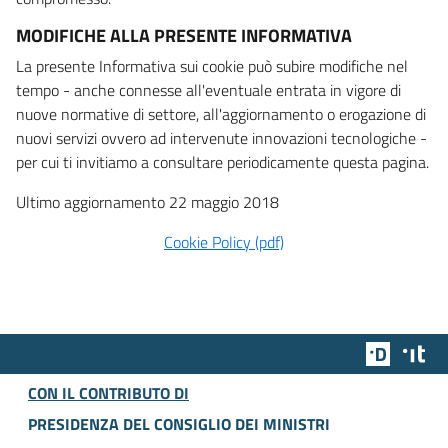
MODIFICHE ALLA PRESENTE INFORMATIVA
La presente Informativa sui cookie può subire modifiche nel
tempo - anche connesse all'eventuale entrata in vigore di
nuove normative di settore, all'aggiornamento o erogazione di
nuovi servizi ovvero ad intervenute innovazioni tecnologiche -
per cui ti invitiamo a consultare periodicamente questa pagina.
Ultimo aggiornamento 22 maggio 2018
Cookie Policy (pdf)
Team Dig
Des
CON IL CONTRIBUTO DI
PRESIDENZA DEL CONSIGLIO DEI MINISTRI