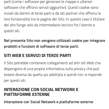
parti (come i software per generare le mappe e ulteriori
software che offrono servizi aggiuntivi). Questi cookie sono
inviati da domini di terze parti e da siti partner che offrono le
loro funzionalità tra le pagine del Sito. In questo caso il titolare
del sito funge solo da intermediario tecnico fra l'utente e
questi siti.
Nel presente Sito non vengono utilizzati cookie per integrare
prodotti e funzioni di software di terze parti.
SITI WEB E SERVIZI DI TERZE PARTI
Il Sito potrebbe contenere collegamenti ad altri siti Web che
dispongono di una propria informativa sulla privacy che può
essere diversa da quella qui adottata e quindi non si risponde
per questi siti.
INTERAZIONE CON SOCIAL NETWORK E
PIATTAFORME ESTERNE
Interazione con Social Network e piattaforme esterne