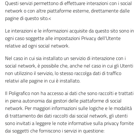
Questi servizi permettono di effettuare interazioni con i social
network o con altre piattaforme esterne, direttamente dalle
pagine di questo sito.<
Le interazioni e le informazioni acquisite da questo sito sono in
ogni caso soggette alle impostazioni Privacy dell'Utente
relative ad ogni social network.
Nel caso in cui sia installato un servizio di interazione con i
social network, è possibile che, anche nel caso in cui gli Utenti
non utilizzino il servizio, lo stesso raccolga dati di traffico
relativi alle pagine in cui è installato.
Il Poligrafico non ha accesso ai dati che sono raccolti e trattati
in piena autonomia dai gestori delle piattaforme di social
network. Per maggiori informazioni sulle logiche e le modalità
di trattamento dei dati raccolti dai social network, gli utenti
sono invitati a leggere le note informative sulla privacy fornite
dai soggetti che forniscono i servizi in questione: