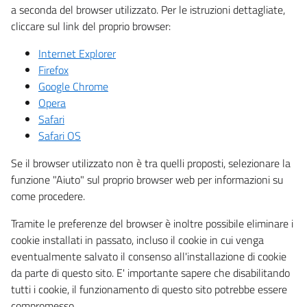
a seconda del browser utilizzato. Per le istruzioni dettagliate,
cliccare sul link del proprio browser:
Internet Explorer
Firefox
Google Chrome
Opera
Safari
Safari OS
Se il browser utilizzato non è tra quelli proposti, selezionare la
funzione "Aiuto" sul proprio browser web per informazioni su
come procedere.
Tramite le preferenze del browser è inoltre possibile eliminare i
cookie installati in passato, incluso il cookie in cui venga
eventualmente salvato il consenso all'installazione di cookie
da parte di questo sito. E' importante sapere che disabilitando
tutti i cookie, il funzionamento di questo sito potrebbe essere
compromesso.