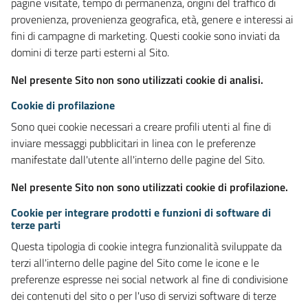
pagine visitate, tempo di permanenza, origini del traffico di
provenienza, provenienza geografica, età, genere e interessi ai
fini di campagne di marketing. Questi cookie sono inviati da
domini di terze parti esterni al Sito.
Nel presente Sito non sono utilizzati cookie di analisi.
Cookie di profilazione
Sono quei cookie necessari a creare profili utenti al fine di
inviare messaggi pubblicitari in linea con le preferenze
manifestate dall'utente all'interno delle pagine del Sito.
Nel presente Sito non sono utilizzati cookie di profilazione.
Cookie per integrare prodotti e funzioni di software di
terze parti
Questa tipologia di cookie integra funzionalità sviluppate da
terzi all'interno delle pagine del Sito come le icone e le
preferenze espresse nei social network al fine di condivisione
dei contenuti del sito o per l'uso di servizi software di terze