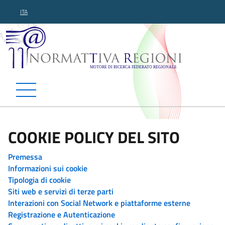
ITA
Normattiva Regioni - Motor
COOKIE POLICY DEL SITO
Premessa
Informazioni sui cookie
Tipologia di cookie
Siti web e servizi di terze parti
Interazioni con Social Network e piattaforme esterne
Registrazione e Autenticazione