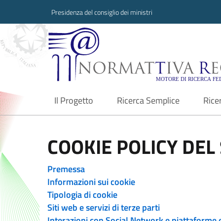
Presidenza del consiglio dei ministri
Normattiva Region
Il Progetto
Ricerca Semplice
Rice
current
COOKIE POLICY DEL 
Premessa
Informazioni sui cookie
Tipologia di cookie
Siti web e servizi di terze parti
Interazioni con Social Network e piattaforme 