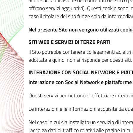
al fine di condivisione dei contenuti del sito o 
offrono servizi aggiuntivi). Questi cookie sono in
caso il titolare del sito funge solo da intermediar
Nel presente Sito non vengono utilizzati cookie
SITI WEB E SERVIZI DI TERZE PARTI
Il Sito potrebbe contenere collegamenti ad altri
adottata e quindi non si risponde per questi siti.
INTERAZIONE CON SOCIAL NETWORK E PIA
Interazione con Social Network e piattaforme
Questi servizi permettono di effettuare interazi
Le interazioni e le informazioni acquisite da qu
Nel caso in cui sia installato un servizio di inter
raccolga dati di traffico relativi alle pagine in cui