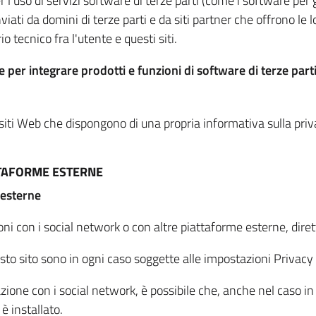
per l'uso di servizi software di terze parti (come i software pe
viati da domini di terze parti e da siti partner che offrono le l
io tecnico fra l'utente e questi siti.
 per integrare prodotti e funzioni di software di terze parti
 siti Web che dispongono di una propria informativa sulla pri
TTAFORME ESTERNE
 esterne
oni con i social network o con altre piattaforme esterne, dire
esto sito sono in ogni caso soggette alle impostazioni Privacy 
azione con i social network, è possibile che, anche nel caso in c
 è installato.