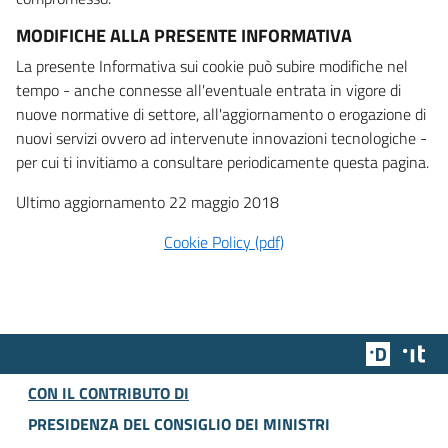
MODIFICHE ALLA PRESENTE INFORMATIVA
La presente Informativa sui cookie può subire modifiche nel
tempo - anche connesse all'eventuale entrata in vigore di
nuove normative di settore, all'aggiornamento o erogazione di
nuovi servizi ovvero ad intervenute innovazioni tecnologiche -
per cui ti invitiamo a consultare periodicamente questa pagina.
Ultimo aggiornamento 22 maggio 2018
Cookie Policy (pdf)
Team Dig
Des
CON IL CONTRIBUTO DI
PRESIDENZA DEL CONSIGLIO DEI MINISTRI