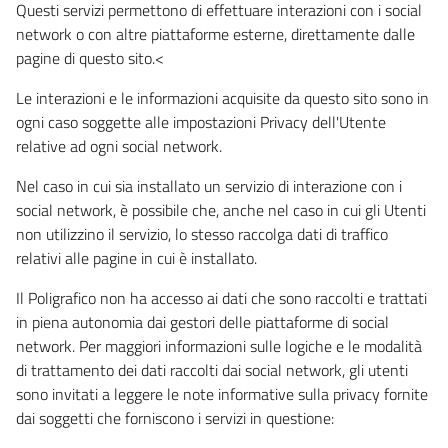
Questi servizi permettono di effettuare interazioni con i social
network o con altre piattaforme esterne, direttamente dalle
pagine di questo sito.<
Le interazioni e le informazioni acquisite da questo sito sono in
ogni caso soggette alle impostazioni Privacy dell'Utente
relative ad ogni social network.
Nel caso in cui sia installato un servizio di interazione con i
social network, è possibile che, anche nel caso in cui gli Utenti
non utilizzino il servizio, lo stesso raccolga dati di traffico
relativi alle pagine in cui è installato.
Il Poligrafico non ha accesso ai dati che sono raccolti e trattati
in piena autonomia dai gestori delle piattaforme di social
network. Per maggiori informazioni sulle logiche e le modalità
di trattamento dei dati raccolti dai social network, gli utenti
sono invitati a leggere le note informative sulla privacy fornite
dai soggetti che forniscono i servizi in questione: