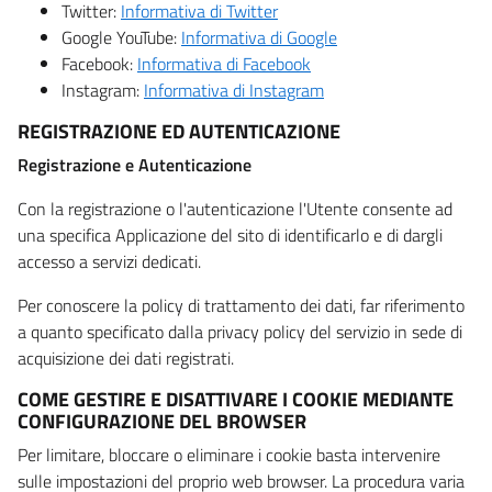
Twitter:
Informativa di Twitter
Google YouTube:
Informativa di Google
Facebook:
Informativa di Facebook
Instagram:
Informativa di Instagram
REGISTRAZIONE ED AUTENTICAZIONE
Registrazione e Autenticazione
Con la registrazione o l'autenticazione l'Utente consente ad
una specifica Applicazione del sito di identificarlo e di dargli
accesso a servizi dedicati.
Per conoscere la policy di trattamento dei dati, far riferimento
a quanto specificato dalla privacy policy del servizio in sede di
acquisizione dei dati registrati.
COME GESTIRE E DISATTIVARE I COOKIE MEDIANTE
CONFIGURAZIONE DEL BROWSER
Per limitare, bloccare o eliminare i cookie basta intervenire
sulle impostazioni del proprio web browser. La procedura varia