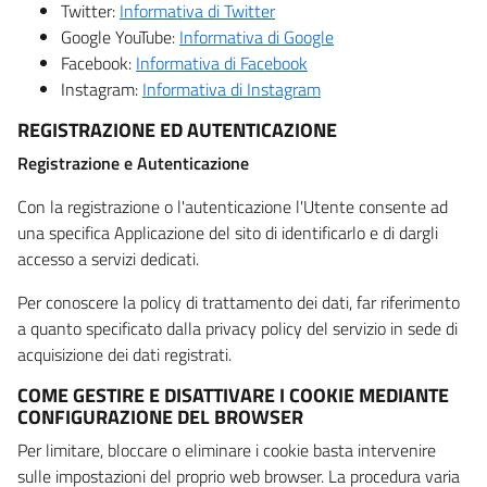
Twitter:
Informativa di Twitter
Google YouTube:
Informativa di Google
Facebook:
Informativa di Facebook
Instagram:
Informativa di Instagram
REGISTRAZIONE ED AUTENTICAZIONE
Registrazione e Autenticazione
Con la registrazione o l'autenticazione l'Utente consente ad
una specifica Applicazione del sito di identificarlo e di dargli
accesso a servizi dedicati.
Per conoscere la policy di trattamento dei dati, far riferimento
a quanto specificato dalla privacy policy del servizio in sede di
acquisizione dei dati registrati.
COME GESTIRE E DISATTIVARE I COOKIE MEDIANTE
CONFIGURAZIONE DEL BROWSER
Per limitare, bloccare o eliminare i cookie basta intervenire
sulle impostazioni del proprio web browser. La procedura varia