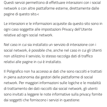
Questi servizi permettono di effettuare interazioni con i social
network o con altre piattaforme esterne, direttamente dalle
pagine di questo sito.<
Le interazioni e le informazioni acquisite da questo sito sono in
ogni caso soggette alle impostazioni Privacy dell'Utente
relative ad ogni social network.
Nel caso in cui sia installato un servizio di interazione con i
social network, è possibile che, anche nel caso in cui gli Utenti
non utilizzino il servizio, lo stesso raccolga dati di traffico
relativi alle pagine in cui è installato.
Il Poligrafico non ha accesso ai dati che sono raccolti e trattati
in piena autonomia dai gestori delle piattaforme di social
network. Per maggiori informazioni sulle logiche e le modalità
di trattamento dei dati raccolti dai social network, gli utenti
sono invitati a leggere le note informative sulla privacy fornite
dai soggetti che forniscono i servizi in questione: