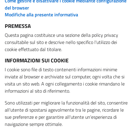
Come gestire e disattivare i cookie mediante configurazione
del browser
Modifiche alla presente informativa
PREMESSA
Questa pagina costituisce una sezione della policy privacy
consultabile sul sito e descrive nello specifico l'utilizzo dei
cookie effettuato dal titolare.
INFORMAZIONI SUI COOKIE
I cookie sono file di testo contenenti informazioni minime
inviate al browser e archiviate sul computer, ogni volta che si
visita un sito web. A ogni collegamento i cookie rimandano le
informazioni al sito di riferimento.
Sono utilizzati per migliorare la funzionalità del sito, consentire
all'utente di spostarsi agevolmente tra le pagine, ricordare le
sue preferenze e per garantire all'utente un'esperienza di
navigazione sempre ottimale.