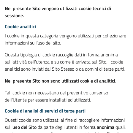
Nel presente Sito vengono utilizzati cookie tecnici di
sessione.
Cookie analitici
I cookie in questa categoria vengono utilizzati per collezionare
informazioni sull'uso del sito.
Questa tipologia di cookie raccoglie dati in forma anonima
sull'attività dell'utenza e su come è arrivata sul Sito. I cookie
analitici sono inviati dal Sito Stesso o da domini di terze parti.
Nel presente Sito non sono utilizzati cookie di analitici.
Tali cookie non necessitano del preventivo consenso
dell'Utente per essere installati ed utilizzati.
Cookie di analisi di servizi di terze parti
Questi cookie sono utilizzati al fine di raccogliere informazioni
sull'
uso del Sito
da parte degli utenti in
forma anonima
quali: