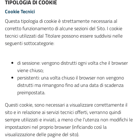
TIPOLOGIA DI COOKIE
Cookie Tecnici
Questa tipologia di cookie è strettamente necessaria al
corretto funzionamento di alcune sezioni del Sito. I cookie
tecnici utilizzati dal Titolare possono essere suddivisi nelle
seguenti sottocategorie:
di sessione: vengono distrutti ogni volta che il browser
viene chiuso;
persistenti: una volta chiuso il browser non vengono
distrutti ma rimangono fino ad una data di scadenza
preimpostata.
Questi cookie, sono necessari a visualizzare correttamente il
sito e in relazione ai servizi tecnici offerti, verranno quindi
sempre utilizzati e inviati, a meno che l'utenza non modifichi le
impostazioni nel proprio browser (inficiando così la
visualizzazione delle pagine del sito).