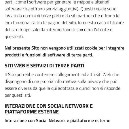
parti (come i software per generare le mappe e ulteriori
software che offrono servizi aggiuntivi). Questi cookie sono
inviati da domini di terze parti e da siti partner che offrono le
loro funzionalità tra le pagine del Sito. In questo caso il titolare
del sito funge solo da intermediario tecnico fra l'utente e
questi siti.
Nel presente Sito non vengono utilizzati cookie per integrare
prodotti e funzioni di software di terze parti.
SITI WEB E SERVIZI DI TERZE PARTI
Il Sito potrebbe contenere collegamenti ad altri siti Web che
dispongono di una propria informativa sulla privacy che può
essere diversa da quella qui adottata e quindi non si risponde
per questi siti.
INTERAZIONE CON SOCIAL NETWORK E
PIATTAFORME ESTERNE
Interazione con Social Network e piattaforme esterne