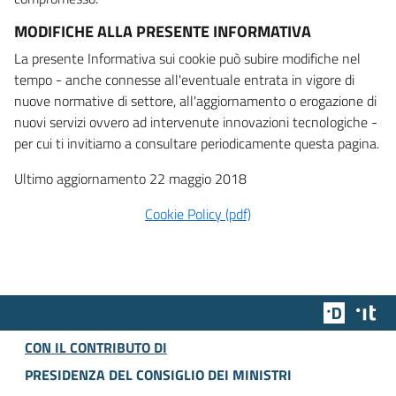
MODIFICHE ALLA PRESENTE INFORMATIVA
La presente Informativa sui cookie può subire modifiche nel
tempo - anche connesse all'eventuale entrata in vigore di
nuove normative di settore, all'aggiornamento o erogazione di
nuovi servizi ovvero ad intervenute innovazioni tecnologiche -
per cui ti invitiamo a consultare periodicamente questa pagina.
Ultimo aggiornamento 22 maggio 2018
Cookie Policy (pdf)
Team Dig
Des
CON IL CONTRIBUTO DI
PRESIDENZA DEL CONSIGLIO DEI MINISTRI