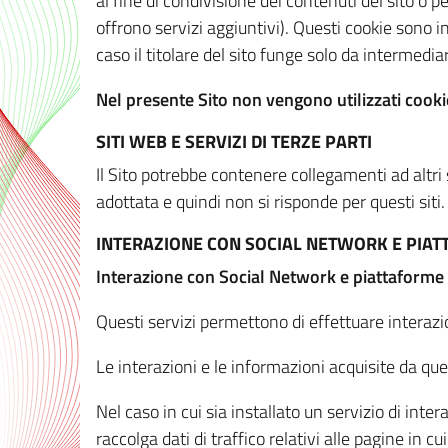
al fine di condivisione dei contenuti del sito o 
offrono servizi aggiuntivi). Questi cookie sono in
caso il titolare del sito funge solo da intermediar
Nel presente Sito non vengono utilizzati cookie
SITI WEB E SERVIZI DI TERZE PARTI
Il Sito potrebbe contenere collegamenti ad altri
adottata e quindi non si risponde per questi siti.
INTERAZIONE CON SOCIAL NETWORK E PIA
Interazione con Social Network e piattaforme
Questi servizi permettono di effettuare interazi
Le interazioni e le informazioni acquisite da qu
Nel caso in cui sia installato un servizio di inter
raccolga dati di traffico relativi alle pagine in cui