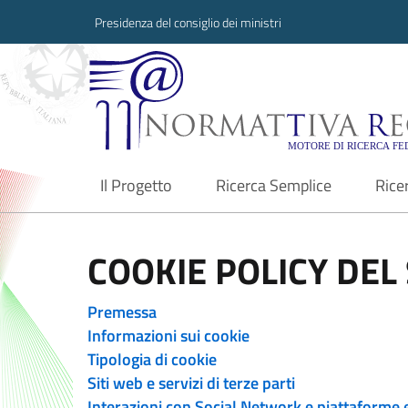
Presidenza del consiglio dei ministri
Normattiva Region
Il Progetto
Ricerca Semplice
Rice
current
COOKIE POLICY DEL 
Premessa
Informazioni sui cookie
Tipologia di cookie
Siti web e servizi di terze parti
Interazioni con Social Network e piattaforme 