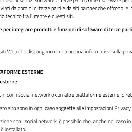
per l'uso di servizi software di terze parti (come i software pe
viati da domini di terze parti e da siti partner che offrono le l
io tecnico fra l'utente e questi siti.
 per integrare prodotti e funzioni di software di terze parti
 siti Web che dispongono di una propria informativa sulla pri
TTAFORME ESTERNE
 esterne
oni con i social network o con altre piattaforme esterne, dire
esto sito sono in ogni caso soggette alle impostazioni Privacy 
azione con i social network, è possibile che, anche nel caso in c
 è installato.