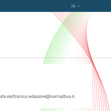
ITA
ederato regionale
osta elettronica redaz
ione@normattiva.it.