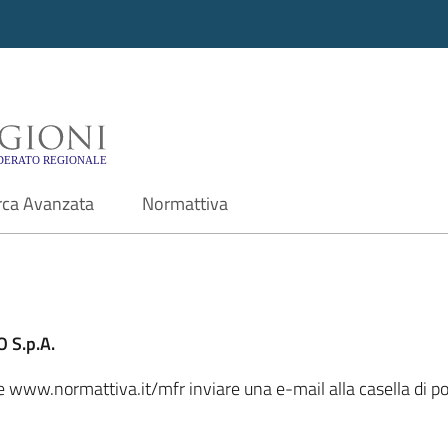
i - Motore di ricerca f
rca Avanzata
Normattiva
 S.p.A.
le www.normattiva.it/mfr inviare una e-mail alla casella di p