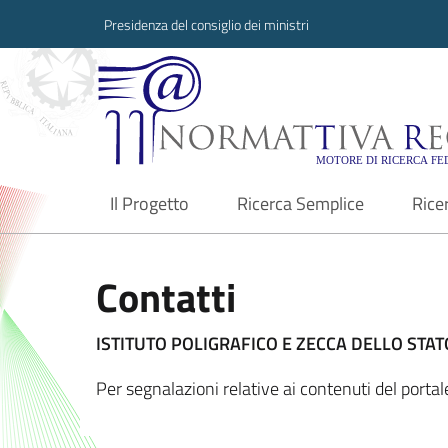
Presidenza del consiglio dei ministri
Normattiva Region
Il Progetto
Ricerca Semplice
Rice
current
Contatti
ISTITUTO POLIGRAFICO E ZECCA DELLO STATO
Per segnalazioni relative ai contenuti del porta