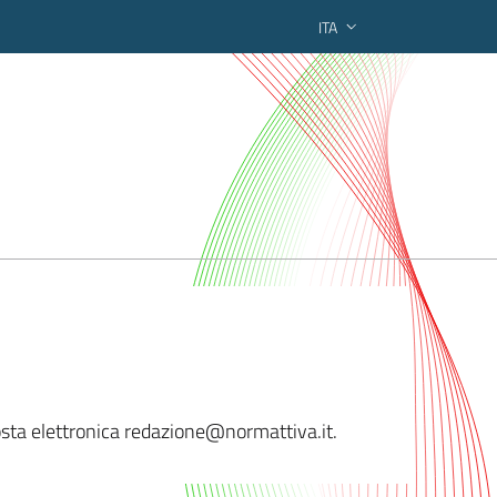
ITA
ederato regionale
osta elettronica redaz
ione@normattiva.it.