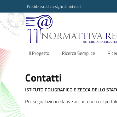
Presidenza del consiglio dei ministri
Normattiva Region
Il Progetto
Ricerca Semplice
Rice
current
Contatti
ISTITUTO POLIGRAFICO E ZECCA DELLO STATO
Per segnalazioni relative ai contenuti del porta