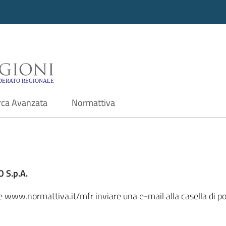
i - Motore di ricerca f
rca Avanzata
Normattiva
 S.p.A.
le www.normattiva.it/mfr inviare una e-mail alla casella di p