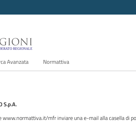
i - Motore di ricerca f
rca Avanzata
Normattiva
 S.p.A.
ale www.normattiva.it/mfr inviare una e-mail alla casella di