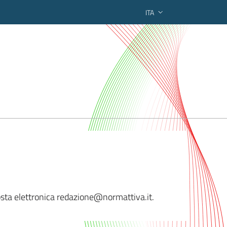
ITA
ederato regionale
 posta elettronica redazione@norma
ttiva.it.