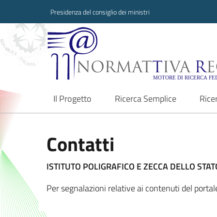
Presidenza del consiglio dei ministri
Normattiva Region
Il Progetto
Ricerca Semplice
Rice
current
Contatti
ISTITUTO POLIGRAFICO E ZECCA DELLO STATO
Per segnalazioni relative ai contenuti del port