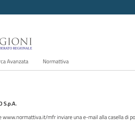
i - Motore di ricerca f
rca Avanzata
Normattiva
 S.p.A.
le www.normattiva.it/mfr inviare una e-mail alla casella di p