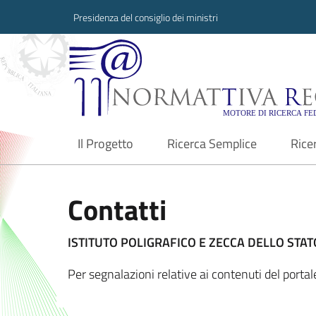
Presidenza del consiglio dei ministri
Normattiva Region
Il Progetto
Ricerca Semplice
Rice
current
Contatti
ISTITUTO POLIGRAFICO E ZECCA DELLO STATO
Per segnalazioni relative ai contenuti del porta