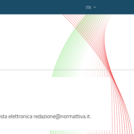
ITA
ederato regionale
osta elettronica redazion
e@normattiva.it.