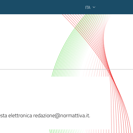
ITA
ederato regionale
sta elettronica redazio
ne@normattiva.it.