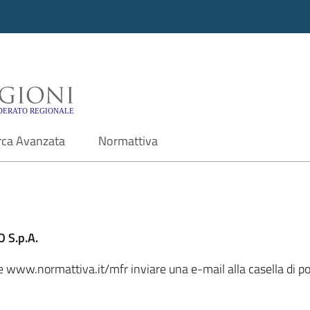
i - Motore di ricerca f
rca Avanzata
Normattiva
 S.p.A.
le www.normattiva.it/mfr inviare una e-mail alla casella di po