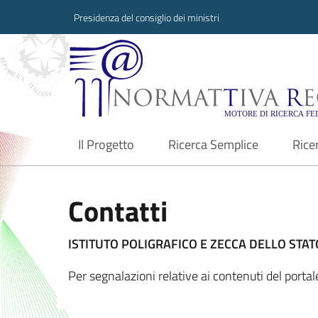
Presidenza del consiglio dei ministri
Normattiva Region
Il Progetto
Ricerca Semplice
Rice
current
Contatti
ISTITUTO POLIGRAFICO E ZECCA DELLO STATO
Per segnalazioni relative ai contenuti del porta