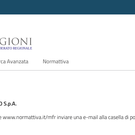
i - Motore di ricerca f
rca Avanzata
Normattiva
 S.p.A.
le www.normattiva.it/mfr inviare una e-mail alla casella di po