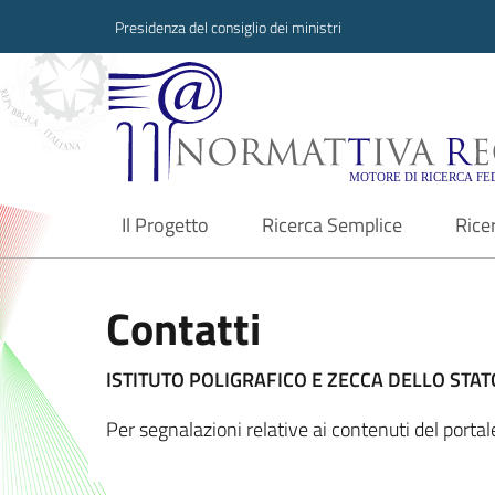
Presidenza del consiglio dei ministri
Normattiva Region
Il Progetto
Ricerca Semplice
Rice
current
Contatti
ISTITUTO POLIGRAFICO E ZECCA DELLO STATO
Per segnalazioni relative ai contenuti del porta