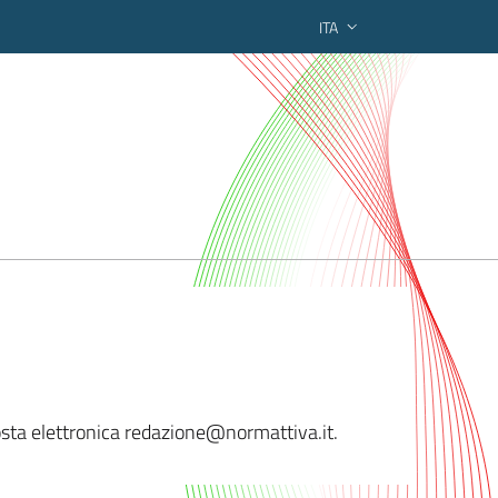
ITA
ederato regionale
sta elettronica reda
zione@normattiva.it.