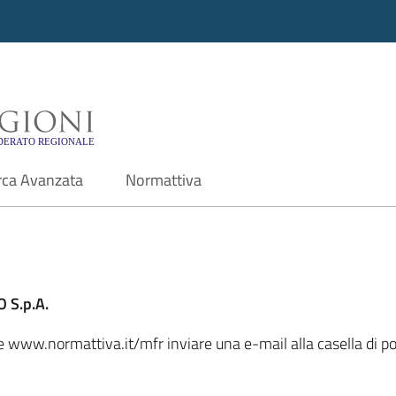
i - Motore di ricerca f
rca Avanzata
Normattiva
 S.p.A.
le www.normattiva.it/mfr inviare una e-mail alla casella di p