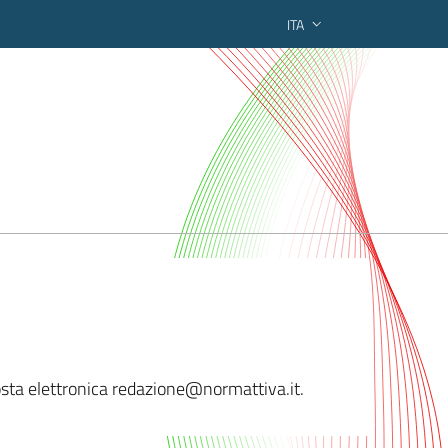
ITA
ederato regionale
osta elettronica redazion
e@normattiva.it.