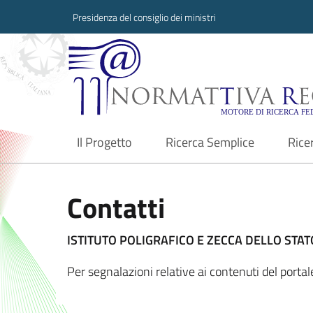
Presidenza del consiglio dei ministri
Normattiva Region
Il Progetto
Ricerca Semplice
Rice
current
Contatti
ISTITUTO POLIGRAFICO E ZECCA DELLO STATO
Per segnalazioni relative ai contenuti del porta