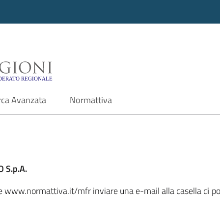
i - Motore di ricerca f
rca Avanzata
Normattiva
 S.p.A.
ale www.normattiva.it/mfr inviare una e-mail alla casella di 