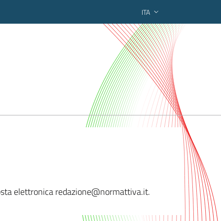
ITA
ederato regionale
posta elettronica redazione@
normattiva.it.