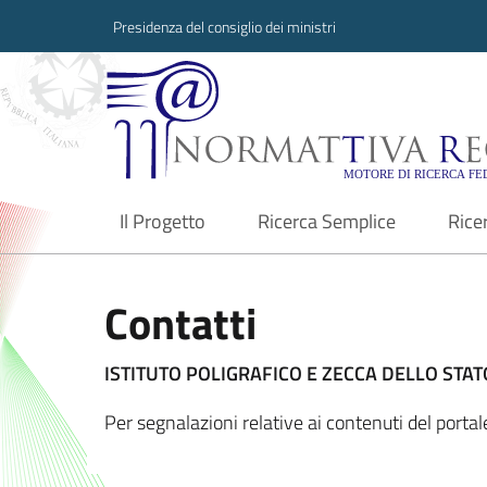
Presidenza del consiglio dei ministri
Normattiva Region
Il Progetto
Ricerca Semplice
Rice
current
Contatti
ISTITUTO POLIGRAFICO E ZECCA DELLO STATO
Per segnalazioni relative ai contenuti del port