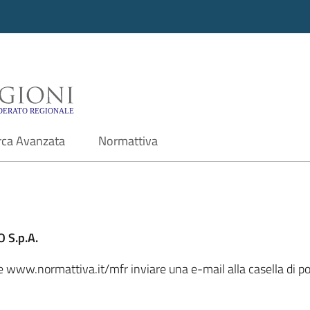
i - Motore di ricerca f
rca Avanzata
Normattiva
 S.p.A.
ale www.normattiva.it/mfr inviare una e-mail alla casella di