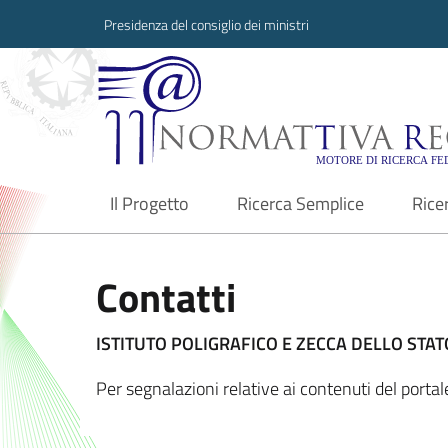
Presidenza del consiglio dei ministri
Normattiva Region
Il Progetto
Ricerca Semplice
Rice
current
Contatti
ISTITUTO POLIGRAFICO E ZECCA DELLO STATO
Per segnalazioni relative ai contenuti del port