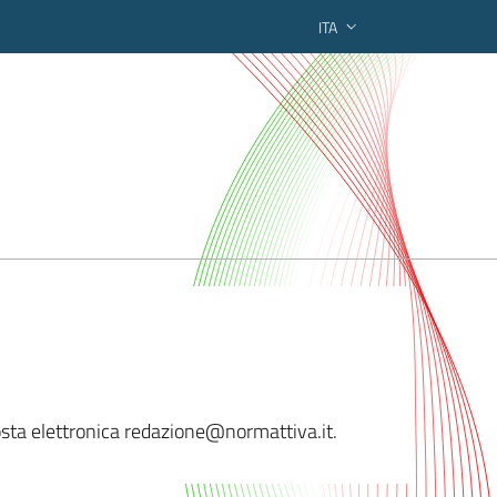
ITA
ederato regionale
 posta elettronica redazione@norma
ttiva.it.