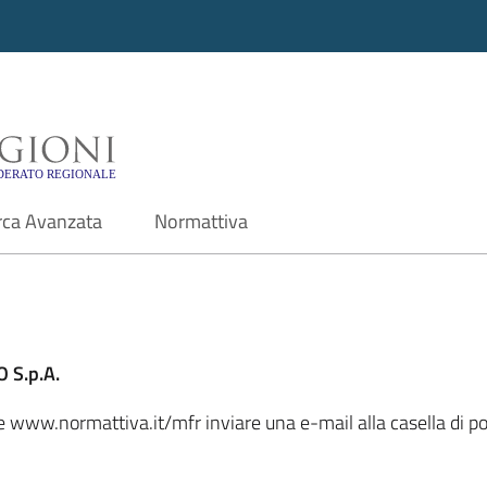
i - Motore di ricerca f
rca Avanzata
Normattiva
 S.p.A.
le www.normattiva.it/mfr inviare una e-mail alla casella di p