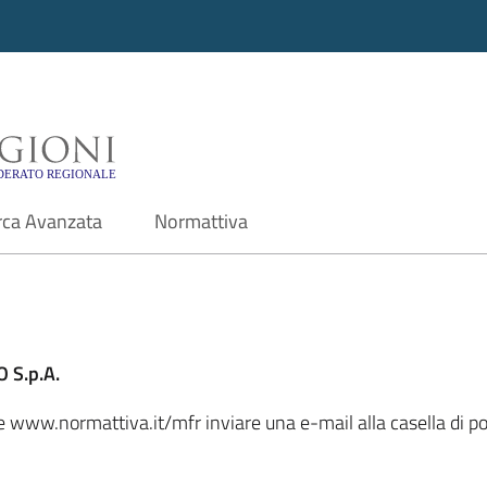
i - Motore di ricerca f
rca Avanzata
Normattiva
 S.p.A.
ale www.normattiva.it/mfr inviare una e-mail alla casella di