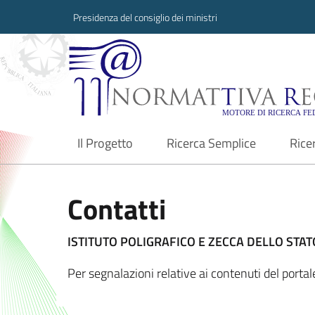
Presidenza del consiglio dei ministri
Normattiva Region
Il Progetto
Ricerca Semplice
Rice
current
Contatti
ISTITUTO POLIGRAFICO E ZECCA DELLO STATO
Per segnalazioni relative ai contenuti del port