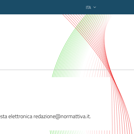
ITA
ederato regionale
 posta elettronica redazione@normattiva.
it.