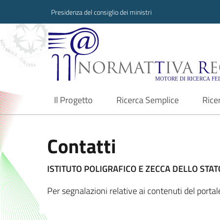
Presidenza del consiglio dei ministri
Normattiva Region
Il Progetto
Ricerca Semplice
Rice
current
Contatti
ISTITUTO POLIGRAFICO E ZECCA DELLO STATO
Per segnalazioni relative ai contenuti del port