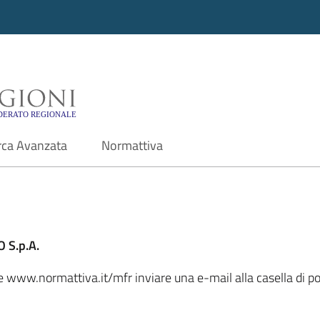
i - Motore di ricerca f
rca Avanzata
Normattiva
 S.p.A.
ale www.normattiva.it/mfr inviare una e-mail alla casella di 