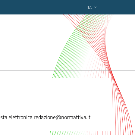
ITA
ederato regionale
posta elettronica redazione@nor
mattiva.it.