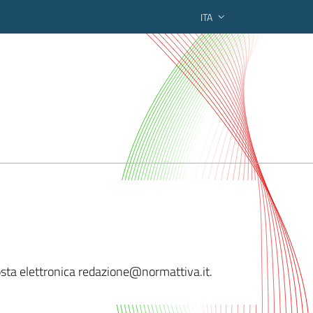
ITA
ederato regionale
posta elettronica redazione@no
rmattiva.it.