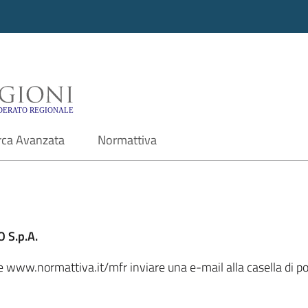
i - Motore di ricerca f
rca Avanzata
Normattiva
 S.p.A.
ale www.normattiva.it/mfr inviare una e-mail alla casella di 