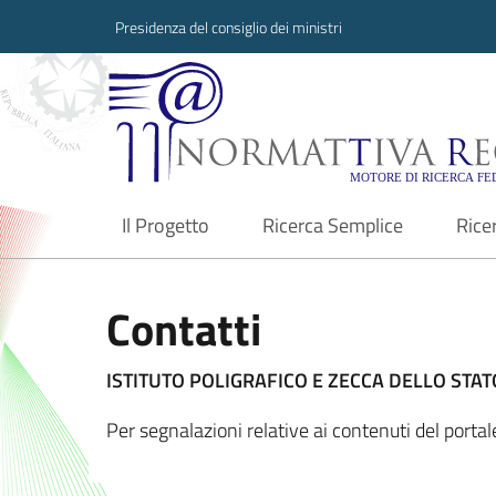
Presidenza del consiglio dei ministri
Normattiva Region
Il Progetto
Ricerca Semplice
Rice
current
Contatti
ISTITUTO POLIGRAFICO E ZECCA DELLO STATO
Per segnalazioni relative ai contenuti del port