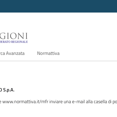
i - Motore di ricerca f
rca Avanzata
Normattiva
 S.p.A.
ale www.normattiva.it/mfr inviare una e-mail alla casella di