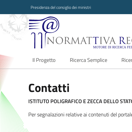
Presidenza del consiglio dei ministri
Normattiva Region
Il Progetto
Ricerca Semplice
Rice
current
Contatti
ISTITUTO POLIGRAFICO E ZECCA DELLO STATO
Per segnalazioni relative ai contenuti del port