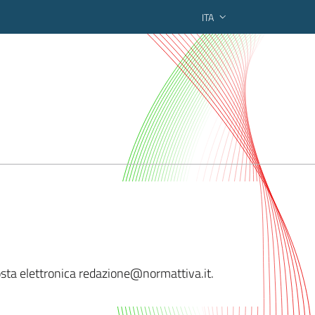
ITA
ederato regionale
 posta elettronica redazione@norma
ttiva.it.