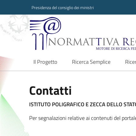
Presidenza del consiglio dei ministri
Normattiva Region
Il Progetto
Ricerca Semplice
Rice
current
Contatti
ISTITUTO POLIGRAFICO E ZECCA DELLO STATO
Per segnalazioni relative ai contenuti del port