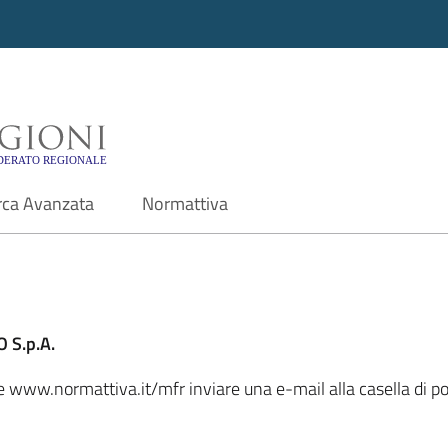
i - Motore di ricerca f
rca Avanzata
Normattiva
 S.p.A.
ale www.normattiva.it/mfr inviare una e-mail alla casella di