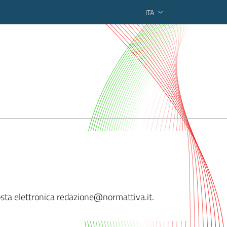
ITA
ederato regionale
 posta elettronica redazione@normattiva.
it.