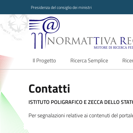
Presidenza del consiglio dei ministri
Normattiva Region
Il Progetto
Ricerca Semplice
Rice
current
Contatti
ISTITUTO POLIGRAFICO E ZECCA DELLO STATO
Per segnalazioni relative ai contenuti del port