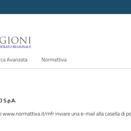
i - Motore di ricerca f
rca Avanzata
Normattiva
 S.p.A.
ale www.normattiva.it/mfr inviare una e-mail alla casella di