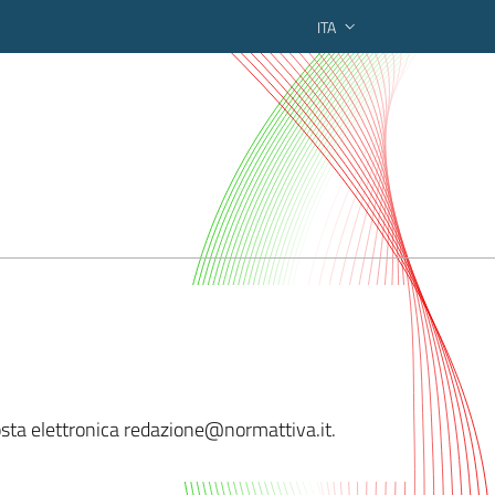
ITA
ederato regionale
 posta elettronica redazione@normatti
va.it.