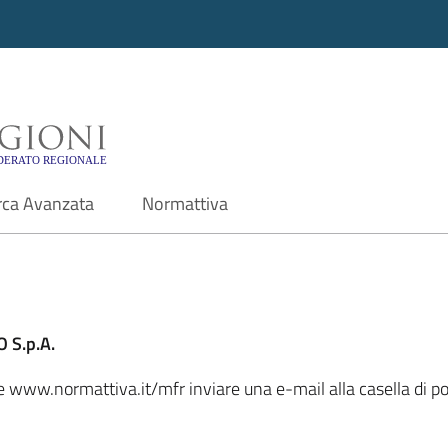
i - Motore di ricerca f
rca Avanzata
Normattiva
 S.p.A.
ale www.normattiva.it/mfr inviare una e-mail alla casella di