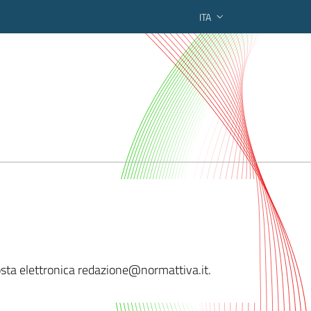
ITA
ederato regionale
 posta elettronica redazione@normattiv
a.it.