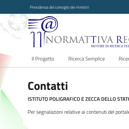
Presidenza del consiglio dei ministri
Normattiva Region
Il Progetto
Ricerca Semplice
Rice
current
Contatti
ISTITUTO POLIGRAFICO E ZECCA DELLO STATO
Per segnalazioni relative ai contenuti del port