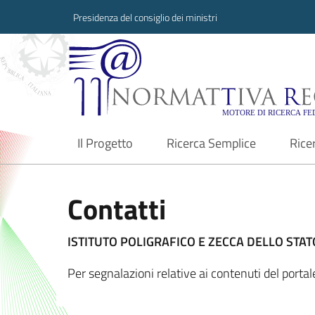
Presidenza del consiglio dei ministri
Normattiva Region
Il Progetto
Ricerca Semplice
Rice
current
Contatti
ISTITUTO POLIGRAFICO E ZECCA DELLO STATO
Per segnalazioni relative ai contenuti del port