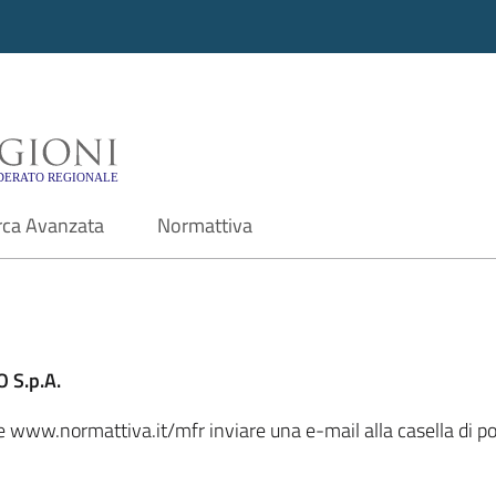
i - Motore di ricerca f
rca Avanzata
Normattiva
 S.p.A.
ale www.normattiva.it/mfr inviare una e-mail alla casella di 