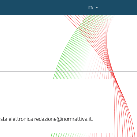
ITA
ederato regionale
posta elettronica redazione@
normattiva.it.