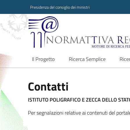
Presidenza del consiglio dei ministri
Normattiva Region
Il Progetto
Ricerca Semplice
Rice
current
Contatti
ISTITUTO POLIGRAFICO E ZECCA DELLO STATO
Per segnalazioni relative ai contenuti del port