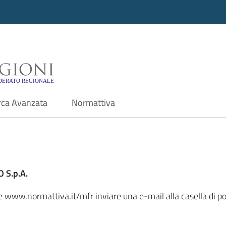
i - Motore di ricerca f
rca Avanzata
Normattiva
 S.p.A.
ale www.normattiva.it/mfr inviare una e-mail alla casella di