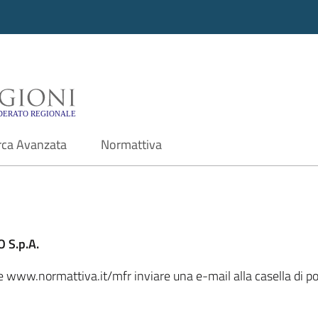
i - Motore di ricerca f
rca Avanzata
Normattiva
 S.p.A.
ale www.normattiva.it/mfr inviare una e-mail alla casella di