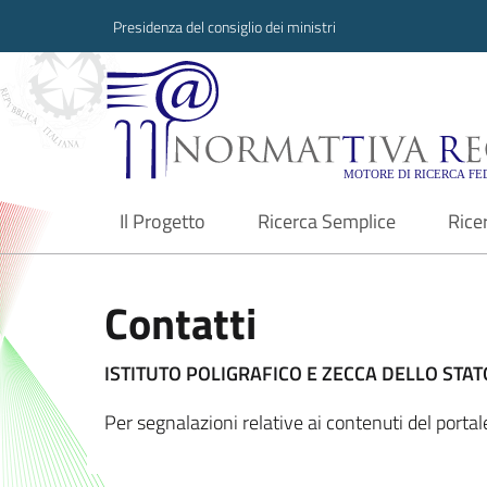
Presidenza del consiglio dei ministri
Normattiva Region
Il Progetto
Ricerca Semplice
Rice
current
Contatti
ISTITUTO POLIGRAFICO E ZECCA DELLO STATO
Per segnalazioni relative ai contenuti del port