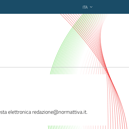
ITA
ederato regionale
 posta elettronica redazione@normattiv
a.it.