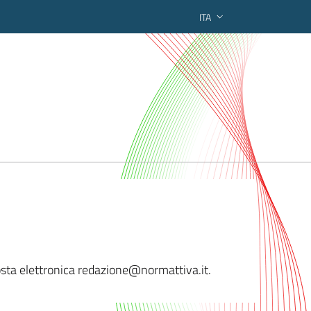
ITA
ederato regionale
sta elettronica reda
zione@normattiva.it.