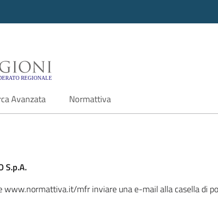
i - Motore di ricerca f
rca Avanzata
Normattiva
 S.p.A.
le www.normattiva.it/mfr inviare una e-mail alla casella di po