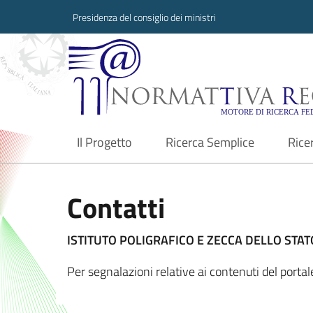
Presidenza del consiglio dei ministri
Normattiva Region
Il Progetto
Ricerca Semplice
Rice
current
Contatti
ISTITUTO POLIGRAFICO E ZECCA DELLO STATO
Per segnalazioni relative ai contenuti del porta