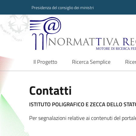
Presidenza del consiglio dei ministri
Normattiva Region
Il Progetto
Ricerca Semplice
Rice
current
Contatti
ISTITUTO POLIGRAFICO E ZECCA DELLO STATO
Per segnalazioni relative ai contenuti del port