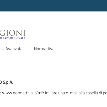
i - Motore di ricerca f
rca Avanzata
Normattiva
 S.p.A.
ale www.normattiva.it/mfr inviare una e-mail alla casella di