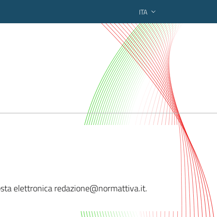
ITA
ederato regionale
 posta elettronica redazione@norm
attiva.it.