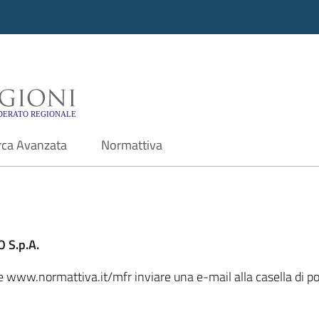
i - Motore di ricerca f
rca Avanzata
Normattiva
 S.p.A.
le www.normattiva.it/mfr inviare una e-mail alla casella di p