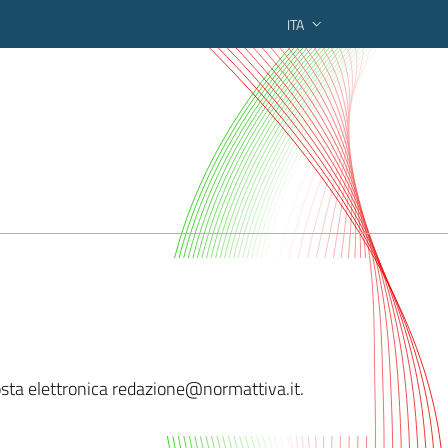
ITA
ederato regionale
osta elettronica redazion
e@normattiva.it.