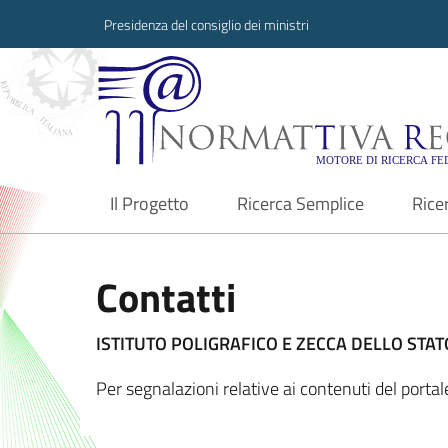
Presidenza del consiglio dei ministri
Normattiva Region
Il Progetto
Ricerca Semplice
Rice
current
Contatti
ISTITUTO POLIGRAFICO E ZECCA DELLO STATO
Per segnalazioni relative ai contenuti del porta